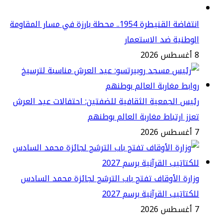
انتفاضة القنيطرة 1954.. محطة بارزة في مسار المقاومة
وطنية ضد الاستعمار
2
يس الجمعية الثقافية للضفتين: احتفالات عيد العرش
زز ارتباط مغاربة العالم بوطنهم
2
ارة الأوقاف تفتح باب الترشح لجائزة محمد السادس
كتاتيب القرآنية برسم 2027
2