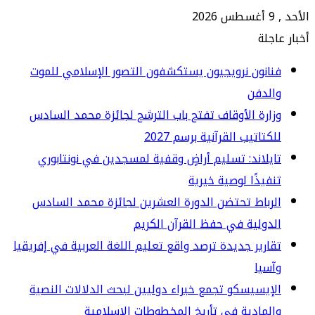
جلة
انون نرويجيون يستكشفون التصور الإسلامي للموت
الدفن
ارة الأوقاف تفتح باب الترشح لجائزة محمد السادس
كتاتيب القرآنية برسم 2027
يلاند: تسليم أراضٍ وقفية لمسجدين في نونتابوري
فيذًا لوصية خيرية
رباط تحتضن الدورة العشرين لجائزة محمد السادس
دولية في حفظ القرآن الكريم
ارير جديدة ترصد واقع تعليم اللغة العربية في إفريقيا
سيا
إيسيسكو تجمع خبراء دوليين لبحث الدلالات النصية
لمادية في تأريخ المخطوطات الإسلامية