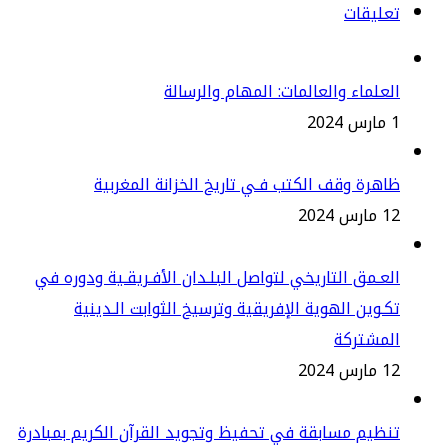
عليقات
علماء والعالمات: المهام والرسالة
2
هرة وقف الكتب فـي تاريخ الخزانة المغربية
س 2024
عـمق التاريخي لتواصل البلـدان الأفـريقـية ودوره في
ـوين الهوية الإفريقية وترسيخ الثوابت الـدينية
لمشتركة
س 2024
ظيم مسابقة في تحفيظ وتجويد القرآن الكريم بمبادرة