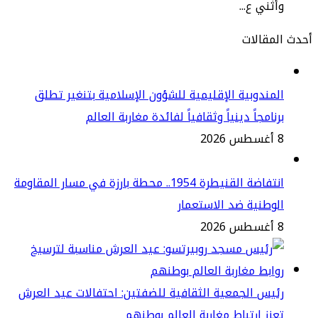
ثني ع...
مقالات
مندوبية الإقليمية للشؤون الإسلامية بتنغير تطلق
نامجاً دينياً وثقافياً لفائدة مغاربة العالم
2
انتفاضة القنيطرة 1954.. محطة بارزة في مسار المقاومة
وطنية ضد الاستعمار
2
يس الجمعية الثقافية للضفتين: احتفالات عيد العرش
زز ارتباط مغاربة العالم بوطنهم