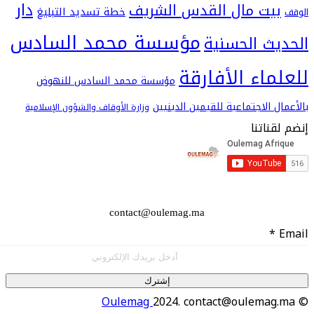
دار
يت مال القدس الشريف
خطة تسديد التبليغ
مؤسسة محمد السادس
ث الحسنية
اء الأفارقة
مؤسسة محمد السادس للنهوض
 الاجتماعية للقيمين الدينيين
وزارة الأوقاف والشؤون الإسلامية
اتنا
contact@oulemag.ma
إشترك
Oulemag
2024. contact@oulema