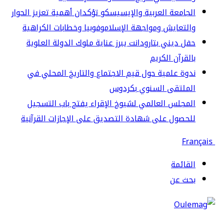
جامعة العربية والإيسيسكو تؤكدان أهمية تعزيز الحوار
لتعايش ومواجهة الإسلاموفوبيا وخطابات الكراهية
ل ديني بتارودانت يبرز عناية ملوك الدولة العلوية
لقرآن الكريم
وة علمية حول قيم الاجتماع والتاريخ المحلي في
لملتقى السنوي بكردوس
مجلس العالمي لشيوخ الإقراء يفتح باب التسجيل
حصول على شهادة التصديق على الإجازات القرآنية
قائمة
حث عن