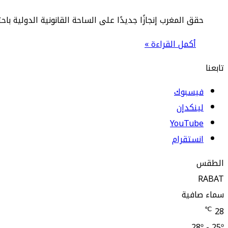
حقق المغرب إنجازًا جديدًا على الساحة القانونية الدولية ب
أكمل القراءة »
تابعنا
فيسبوك
لينكدإن
‫YouTube
انستقرام
الطقس
RABAT
سماء صافية
℃
28
28º - 25º