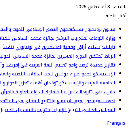
السبت , 8 أغسطس 2026
أخبار عاجلة
فنانون نرويجيون يستكشفون التصور الإسلامي للموت والدف
وزارة الأوقاف تفتح باب الترشح لجائزة محمد السادس للكتاتيب ا
تايلاند: تسليم أراضٍ وقفية لمسجدين في نونتابوري تنفيذًا 
الرباط تحتضن الدورة العشرين لجائزة محمد السادس الدولي
تقارير جديدة ترصد واقع تعليم اللغة العربية في إفريقيا وآ
الإيسيسكو تجمع خبراء دوليين لبحث الدلالات النصية والما
الجامعة العربية والإيسيسكو تؤكدان أهمية تعزيز الحوار وا
حفل ديني بتارودانت يبرز عناية ملوك الدولة العلوية بالقرآن 
ندوة علمية حول قيم الاجتماع والتاريخ المحلي في الملت
المجلس العالمي لشيوخ الإقراء يفتح باب التسجيل للحصول 
Français