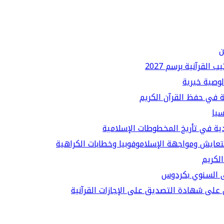
ن
لقرآنية برسم 2027
لوصية خيرية
ة في حفظ القرآن الكريم
سيا
دية في تأريخ المخطوطات الإسلامية
لتعايش ومواجهة الإسلاموفوبيا وخطابات الكراهية
الكريم
قى السنوي بكردوس
على شهادة التصديق على الإجازات القرآنية