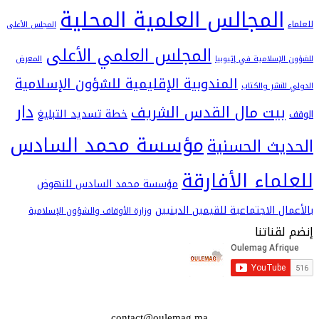
لمجالس العلمية المحلية
المجلس الأعلى
المجلس العلمي الأعلى
سلامية في إثيوبيا
المعرض
المندوبية الإقليمية للشؤون الإسلامية
شر والكتاب
دار
يت مال القدس الشريف
خطة تسديد التبليغ
مؤسسة محمد السادس
ث الحسنية
اء الأفارقة
مؤسسة محمد السادس للنهوض
 الاجتماعية للقيمين الدينيين
وزارة الأوقاف والشؤون الإسلامية
اتنا
contact@oulemag.ma