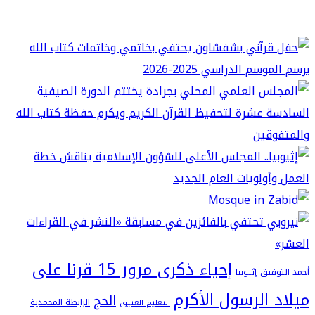
إحياء ذكرى مرور 15 قرنا على
فيق
إثيوبيا
 الرسول الأكرم
الحج
الرابطة المحمدية
التعليم العتيق