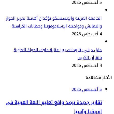
2
جامعة العربية والإيسيسكو تؤكدان أهمية تعزيز الحوار
لتعايش ومواجهة الإسلاموفوبيا وخطابات الكراهية
2
ل ديني بتارودانت يبرز عناية ملوك الدولة العلوية
لقرآن الكريم
2
مشاهدة
2
قارير جديدة ترصد واقع تعليم اللغة العربية في
فريقيا وآسيا