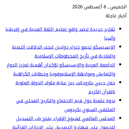
س 2026
جلة
ارير جديدة ترصد واقع تعليم اللغة العربية في إفريقيا
سيا
إيسيسكو تجمع خبراء دوليين لبحث الدلالات النصية
لمادية في تأريخ المخطوطات الإسلامية
جامعة العربية والإيسيسكو تؤكدان أهمية تعزيز الحوار
لتعايش ومواجهة الإسلاموفوبيا وخطابات الكراهية
ل ديني بتارودانت يبرز عناية ملوك الدولة العلوية
لقرآن الكريم
وة علمية حول قيم الاجتماع والتاريخ المحلي في
لملتقى السنوي بكردوس
مجلس العالمي لشيوخ الإقراء يفتح باب التسجيل
حصول على شهادة التصديق على الإجازات القرآنية