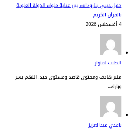
ل ديني بتارودانت يبرز عناية ملوك الدولة العلوية
لقرآن الكريم
2
طيب لمنوار
نبر هادف ومحتوى قاصد ومستوى جيد. اللهم يسر
ارك...
عدي عبدالعزيز