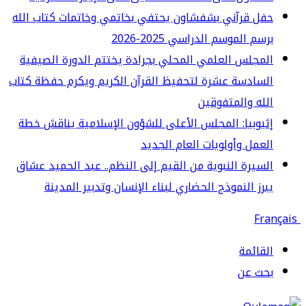
ل قرآني بشفشاون يحتفي بخاتمي وخاتمات كتاب الله
سم الموسم الدراسي 2025-2026
مجلس العلمي المحلي بجرادة يختتم الدورة الصيفية
سادسة عشرة لتحفيظ القرآن الكريم ويكرم حفظة كتاب
له والمتفوقين
يوبيا: المجلس الأعلى للشؤون الإسلامية يناقش خطة
عمل وأولويات العام الجديد
سيرة النبوية من القيم إلى النظم.. عبد الحميد عشاق
رز النموذج الحضاري لبناء الإنسان وتدبير المدينة
قائمة
حث عن