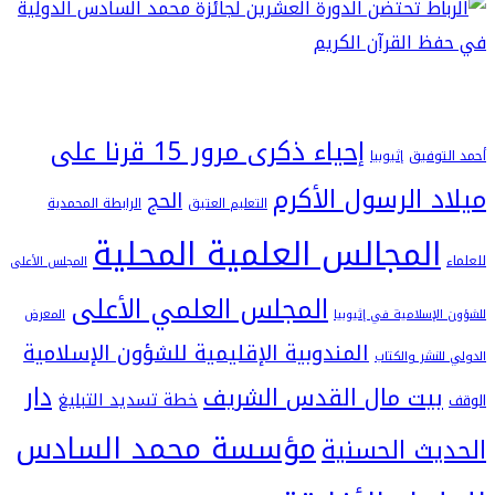
إحياء ذكرى مرور 15 قرنا على
فيق
إثيوبيا
 الرسول الأكرم
الحج
التعليم العتيق
الرابطة المحمدية
لمجالس العلمية المحلية
المجلس الأعلى
المجلس العلمي الأعلى
سلامية في إثيوبيا
المعرض
المندوبية الإقليمية للشؤون الإسلامية
شر والكتاب
دار
يت مال القدس الشريف
خطة تسديد التبليغ
مؤسسة محمد السادس
ث الحسنية