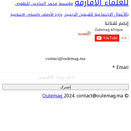
اء الأفارقة
مؤسسة محمد السادس للنهوض
 الاجتماعية للقيمين الدينيين
وزارة الأوقاف والشؤون الإسلامية
اتنا
contact@oulemag.ma
إشترك
Oulemag
2024. contact@oulema