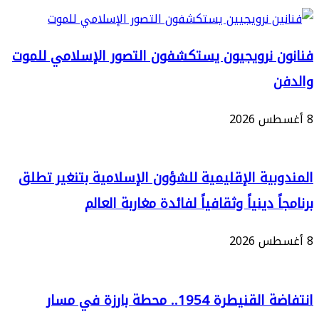
 نرويجيون يستكشفون التصور الإسلامي للموت
بية الإقليمية للشؤون الإسلامية بتنغير تطلق
ً دينياً وثقافياً لفائدة مغاربة العالم
انتفاضة القنيطرة 1954.. محطة بارزة في مسار