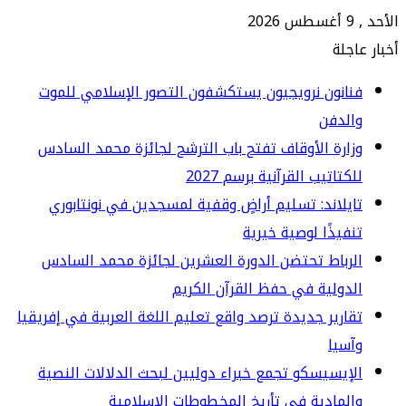
جلة
انون نرويجيون يستكشفون التصور الإسلامي للموت
الدفن
ارة الأوقاف تفتح باب الترشح لجائزة محمد السادس
كتاتيب القرآنية برسم 2027
يلاند: تسليم أراضٍ وقفية لمسجدين في نونتابوري
فيذًا لوصية خيرية
رباط تحتضن الدورة العشرين لجائزة محمد السادس
دولية في حفظ القرآن الكريم
ارير جديدة ترصد واقع تعليم اللغة العربية في إفريقيا
سيا
إيسيسكو تجمع خبراء دوليين لبحث الدلالات النصية
لمادية في تأريخ المخطوطات الإسلامية