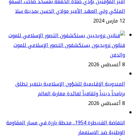
ير المؤمنين يؤدي صلاة الجمعة بمسجد صاحب السمو
ملكي ولي العهد الأمير مولاي الحسن بمدينة سلا
س 2024
انون نرويجيون يستكشفون التصور الإسلامي للموت
الدفن
2
مندوبية الإقليمية للشؤون الإسلامية بتنغير تطلق
نامجاً دينياً وثقافياً لفائدة مغاربة العالم
2
انتفاضة القنيطرة 1954.. محطة بارزة في مسار المقاومة
وطنية ضد الاستعمار