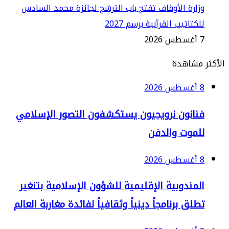
ارة الأوقاف تفتح باب الترشح لجائزة محمد السادس
كتاتيب القرآنية برسم 2027
2
مشاهدة
2
نانون نرويجيون يستكشفون التصور الإسلامي
لموت والدفن
2
لمندوبية الإقليمية للشؤون الإسلامية بتنغير
لق برنامجاً دينياً وثقافياً لفائدة مغاربة العالم