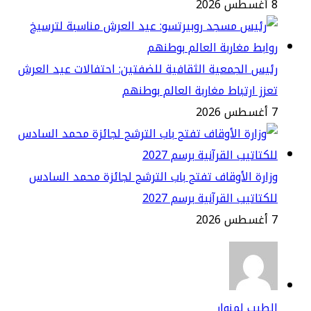
2
يس الجمعية الثقافية للضفتين: احتفالات عيد العرش
زز ارتباط مغاربة العالم بوطنهم
2
ارة الأوقاف تفتح باب الترشح لجائزة محمد السادس
كتاتيب القرآنية برسم 2027
2
طيب لمنوار