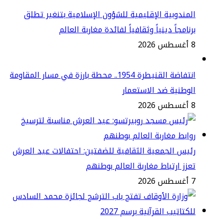
مندوبية الإقليمية للشؤون الإسلامية بتنغير تطلق
نامجاً دينياً وثقافياً لفائدة مغاربة العالم
2
انتفاضة القنيطرة 1954.. محطة بارزة في مسار المقاومة
وطنية ضد الاستعمار
2
يس الجمعية الثقافية للضفتين: احتفالات عيد العرش
زز ارتباط مغاربة العالم بوطنهم
2