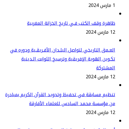
2
هرة وقف الكتب فـي تاريخ الخزانة المغربية
س 2024
عـمق التاريخي لتواصل البلـدان الأفـريقـية ودوره في
ـوين الهوية الإفريقية وترسيخ الثوابت الـدينية
لمشتركة
س 2024
ظيم مسابقة في تحفيظ وتجويد القرآن الكريم بمبادرة
ن مؤسسة محمد السادس للعلماء الأفارقة
س 2024