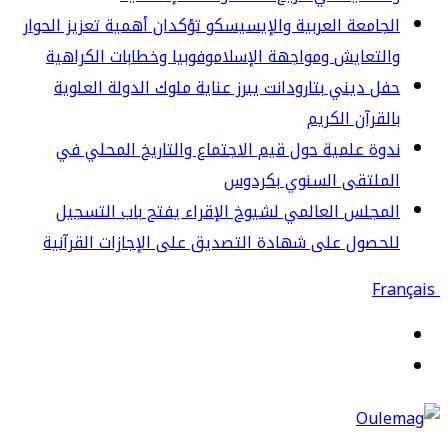
جامعة العربية والإيسيسكو تؤكدان أهمية تعزيز الحوار
لتعايش ومواجهة الإسلاموفوبيا وخطابات الكراهية
ل ديني بتارودانت يبرز عناية ملوك الدولة العلوية
لقرآن الكريم
وة علمية حول قيم الاجتماع والتاريخ المحلي في
لملتقى السنوي بكردوس
مجلس العالمي لشيوخ الإقراء يفتح باب التسجيل
حصول على شهادة التصديق على الإجازات القرآنية
قائمة
حث
ن