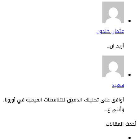
ثمان خلدون
يد ان...
عيد
افق على تحليلك الدقيق للتناقضات القيمية في أوروبا،
ثني ع...
مقالات