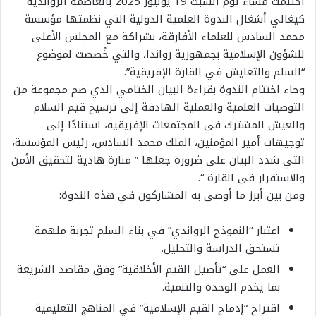
اختتمت مساء يوم السبت 19 يوليوز 2025 بالعاصمة الرواندية
كيغالي أشغال الندوة العلمية الدولية التي نظمتها مؤسسة
محمد السادس للعلماء الأفارقة، بشراكة مع المجلس الأعلى
للشؤون الإسلامية بجمهورية رواندا، والتي خُصصت لموضوع
“السلم والتعايش في القارة الإفريقية”.
وجاء اختتام الندوة بقراءة البيان الختامي الذي ضم مجموعة من
التوصيات العلمية والعملية الهادفة إلى ترسيخ قيم السلام
والعيش المشترك في المجتمعات الإفريقية، استنادًا إلى
توجيهات أمير المؤمنين، الملك محمد السادس، رئيس المؤسسة،
التي شدد البيان على ضرورة جعلها ” منارة هادية لتحقيق الأمن
والاستقرار في القارة “.
ومن بين أبرز ما أوصى به المشاركون في هذه الندوة:
اعتبار “النموذج الرواندي” في بناء السلم تجربة ملهمة
تستحق الدراسة والتحليل.
العمل على “تأصيل القيم الأخلاقية” وفق مقاصد الشريعة
بما يخدم الوحدة والتنمية.
اقتراح “إدماج القيم الإسلامية” في المناهج التعليمية