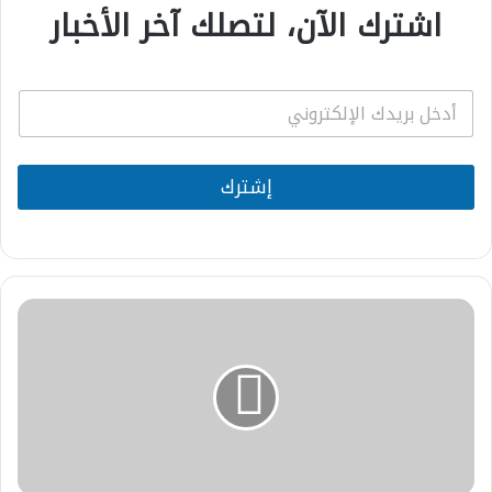
اشترك الآن، لتصلك آخر الأخبار
E
m
a
i
l
إشترك
*
اختتام
الدورة
17
من
برنامج
"مصالحة":
390
مستفيدًا