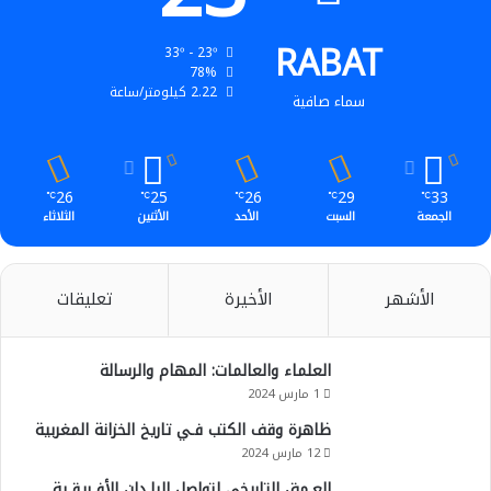
RABAT
33º - 23º
78%
2.22 كيلومتر/ساعة
سماء صافية
26
25
26
29
33
℃
℃
℃
℃
℃
الجمعة
السبت
الأحد
الأثنين
الثلاثاء
الأشهر
الأخيرة
تعليقات
العلماء والعالمات: المهام والرسالة
1 مارس 2024
ظاهرة وقف الكتب فـي تاريخ الخزانة المغربية
12 مارس 2024
العـمق التاريخي لتواصل البلـدان الأفـريقـية