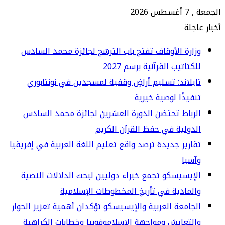
 2026
جلة
ارة الأوقاف تفتح باب الترشح لجائزة محمد السادس
كتاتيب القرآنية برسم 2027
يلاند: تسليم أراضٍ وقفية لمسجدين في نونتابوري
فيذًا لوصية خيرية
رباط تحتضن الدورة العشرين لجائزة محمد السادس
دولية في حفظ القرآن الكريم
ارير جديدة ترصد واقع تعليم اللغة العربية في إفريقيا
سيا
إيسيسكو تجمع خبراء دوليين لبحث الدلالات النصية
لمادية في تأريخ المخطوطات الإسلامية
جامعة العربية والإيسيسكو تؤكدان أهمية تعزيز الحوار
لتعايش ومواجهة الإسلاموفوبيا وخطابات الكراهية