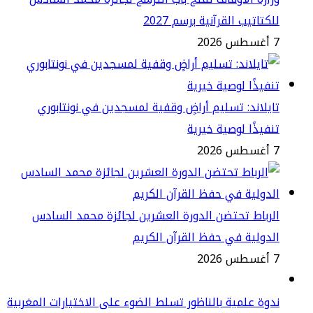
كتاتيب القرآنية برسم 2027
2
يلاند: تسليم أراضٍ وقفية لمسجدين في نونتابوري
فيذًا لوصية خيرية
2
رباط تحتضن الدورة العشرين لجائزة محمد السادس
دولية في حفظ القرآن الكريم
2
وة علمية بالناظور تسلط الضوء على الاختيارات المغربية