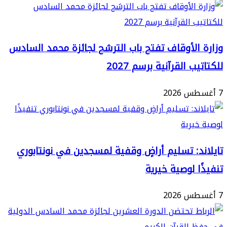
ية
الأوقاف تفتح باب الترشح لجائزة محمد السادس
ب القرآنية برسم 2027
د: تسليم أراضٍ وقفية لمسجدين في نونتابوري
ا لوصية خيرية