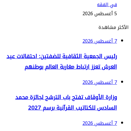
ي الفقه
2
مشاهدة
2
ئيس الجمعية الثقافية للضفتين: احتفالات عيد
لعرش تعزز ارتباط مغاربة العالم بوطنهم
2
زارة الأوقاف تفتح باب الترشح لجائزة محمد
سادس للكتاتيب القرآنية برسم 2027
2