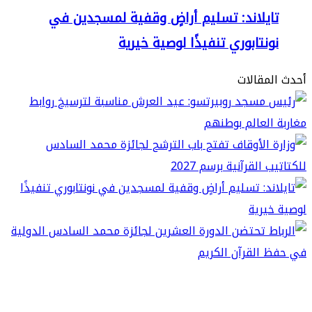
ايلاند: تسليم أراضٍ وقفية لمسجدين في
نتابوري تنفيذًا لوصية خيرية
مقالات