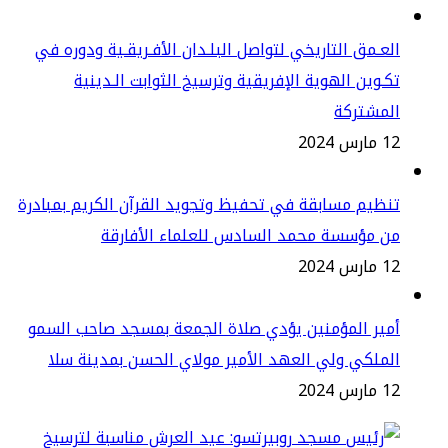
عـمق التاريخي لتواصل البلـدان الأفـريقـية ودوره في
ـوين الهوية الإفريقية وترسيخ الثوابت الـدينية
لمشتركة
س 2024
ظيم مسابقة في تحفيظ وتجويد القرآن الكريم بمبادرة
ن مؤسسة محمد السادس للعلماء الأفارقة
س 2024
ير المؤمنين يؤدي صلاة الجمعة بمسجد صاحب السمو
ملكي ولي العهد الأمير مولاي الحسن بمدينة سلا
س 2024