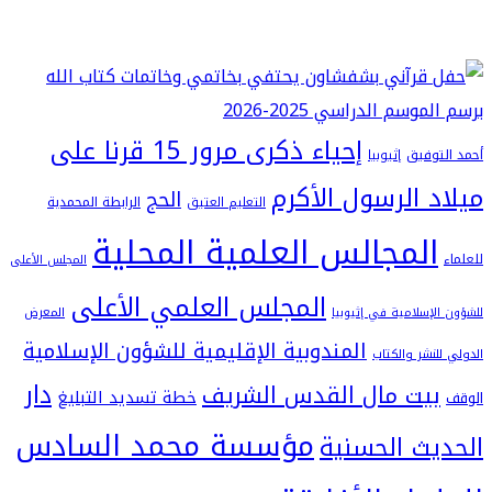
إحياء ذكرى مرور 15 قرنا على
فيق
إثيوبيا
 الرسول الأكرم
الحج
التعليم العتيق
الرابطة المحمدية
لمجالس العلمية المحلية
المجلس الأعلى
المجلس العلمي الأعلى
سلامية في إثيوبيا
المعرض
المندوبية الإقليمية للشؤون الإسلامية
شر والكتاب
دار
يت مال القدس الشريف
خطة تسديد التبليغ
مؤسسة محمد السادس
ث الحسنية