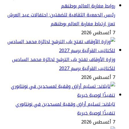
يس الجمعية الثقافية للضفتين: احتفالات عيد العرش
زز ارتباط مغاربة العالم بوطنهم
2
ارة الأوقاف تفتح باب الترشح لجائزة محمد السادس
كتاتيب القرآنية برسم 2027
2
يلاند: تسليم أراضٍ وقفية لمسجدين في نونتابوري
فيذًا لوصية خيرية
2