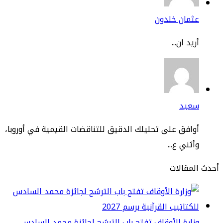
ثمان خلدون
يد ان...
عيد
افق على تحليلك الدقيق للتناقضات القيمية في أوروبا،
ثني ع...
مقالات
ارة الأوقاف تفتح باب الترشح لجائزة محمد السادس