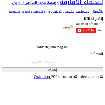
اء الأفارقة
مؤسسة محمد السادس للنهوض
 الاجتماعية للقيمين الدينيين
وزارة الأوقاف والشؤون الإسلامية
اتنا
contact@oulemag.ma
إشترك
Oulemag
2024. contact@oulema