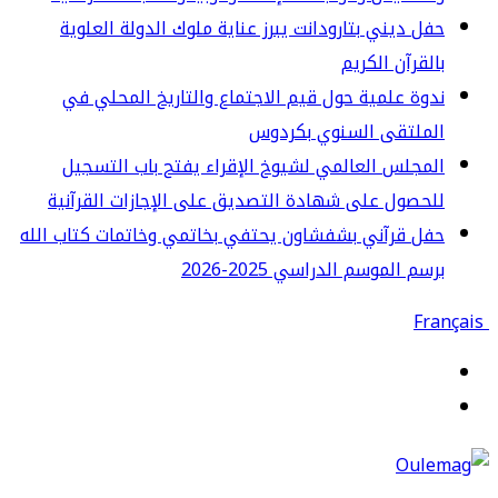
ل ديني بتارودانت يبرز عناية ملوك الدولة العلوية
لقرآن الكريم
وة علمية حول قيم الاجتماع والتاريخ المحلي في
لملتقى السنوي بكردوس
مجلس العالمي لشيوخ الإقراء يفتح باب التسجيل
حصول على شهادة التصديق على الإجازات القرآنية
ل قرآني بشفشاون يحتفي بخاتمي وخاتمات كتاب الله
سم الموسم الدراسي 2025-2026
قائمة
حث
ن