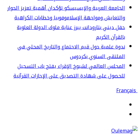
جامعة العربية والإيسيسكو تؤكدان أهمية تعزيز الحوار
لتعايش ومواجهة الإسلاموفوبيا وخطابات الكراهية
ل ديني بتارودانت يبرز عناية ملوك الدولة العلوية
لقرآن الكريم
وة علمية حول قيم الاجتماع والتاريخ المحلي في
لملتقى السنوي بكردوس
مجلس العالمي لشيوخ الإقراء يفتح باب التسجيل
حصول على شهادة التصديق على الإجازات القرآنية
قائمة
حث
ن