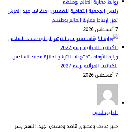
يس الجمعية الثقافية للضفتين: احتفالات عيد العرش
زز ارتباط مغاربة العالم بوطنهم
2
ارة الأوقاف تفتح باب الترشح لجائزة محمد السادس
كتاتيب القرآنية برسم 2027
2
طيب لمنوار
نبر هادف ومحتوى قاصد ومستوى جيد. اللهم يسر