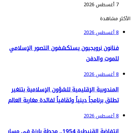
2
مشاهدة
2
نانون نرويجيون يستكشفون التصور الإسلامي
لموت والدفن
2
لمندوبية الإقليمية للشؤون الإسلامية بتنغير
لق برنامجاً دينياً وثقافياً لفائدة مغاربة العالم
2
انتفاضة القنيطرة 1954.. محطة بارزة في مسار