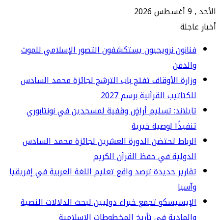
جلة
انون نرويجيون يستكشفون التصور الإسلامي للموت
الدفن
ارة الأوقاف تفتح باب الترشح لجائزة محمد السادس
كتاتيب القرآنية برسم 2027
يلاند: تسليم أراضٍ وقفية لمسجدين في نونتابوري
فيذًا لوصية خيرية
رباط تحتضن الدورة العشرين لجائزة محمد السادس
دولية في حفظ القرآن الكريم
ارير جديدة ترصد واقع تعليم اللغة العربية في إفريقيا
سيا
إيسيسكو تجمع خبراء دوليين لبحث الدلالات النصية
لمادية في تأريخ المخطوطات الإسلامية