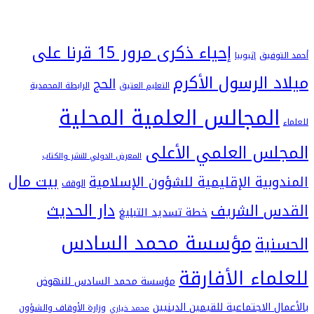
إحياء ذكرى مرور 15 قرنا على
فيق
إثيوبيا
 الرسول الأكرم
الحج
التعليم العتيق
الرابطة المحمدية
لمجالس العلمية المحلية
س العلمي الأعلى
المعرض الدولي للنشر والكتاب
بيت مال
بية الإقليمية للشؤون الإسلامية
الوقف
دار الحديث
 الشريف
خطة تسديد التبليغ
مؤسسة محمد السادس
ية
اء الأفارقة
مؤسسة محمد السادس للنهوض
 الاجتماعية للقيمين الدينيين
وزارة الأوقاف والشؤون
محمد خياري