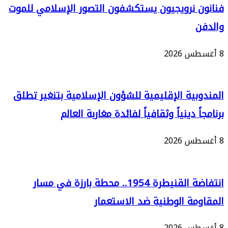
 نرويجيون يستكشفون التصور الإسلامي للموت
بية الإقليمية للشؤون الإسلامية بتنغير تطلق
ً دينياً وثقافياً لفائدة مغاربة العالم
انتفاضة القنيطرة 1954.. محطة بارزة في مسار
مة الوطنية ضد الاستعمار