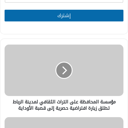
a
i
l
إشترك
*
مؤسسة
المحافظة
على
التراث
الثقافي
لمدينة
الرباط
تطلق
زيارة
مؤسسة المحافظة على التراث الثقافي لمدينة الرباط
افتراضية
حصرية
تطلق زيارة افتراضية حصرية إلى قصبة الأوداية
إلى
قصبة
طنجة
الأوداية
تستعد