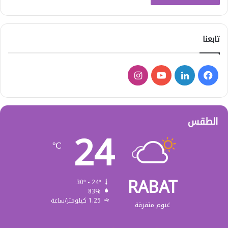
تابعنا
فيسبوك
لينكدإن
‫YouTube
انستقرام
الطقس
24
℃
RABAT
30º - 24º
83%
1.25 كيلومتر/ساعة
غيوم متفرقة