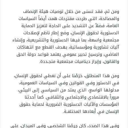
ومن ثم، فقد تسنى من خلال توصيات هيئة الإنصاف
والمصالحة، التي طرحت مقترحات همت أيضاً السياسات
العامة، فضلاً عن التشديد على الحاجة لتعزيز الحماية
الدستورية لحقوق الإنسان، وضع إطار ناظم لإصلاحات
مجتمعية واسعة، بما فيها الدستورية والتشريعية، وإنشاء
آليات تشاورية ومؤسساتية، بهدف القطع مع انتهاكات
الماضي، وترسيخ تدبير عمومي يعتمد قواعد دولة الحق
والقانون، وإبراز ديناميات مجتمعية متجـددة.
ومن هذا المنطلق، حَرَصْنا على أن نعطي لحقوق الإنسان،
في الدستور وفي القوانين وفي السياسات العمومية،
مدلولها الواسع، الذي يمتد من السياسي إلى البيئي،
مروراً بالاقتصادي والاجتماعي والثقافي. كما أحدثنا
المؤسسات والآليات الدستورية الضرورية لحماية حقوق
الإنسان في أبعادها المختلفـة.
وفي هذا الصدد، كان حِرصُنا الشخصي، وفي الميدان، على