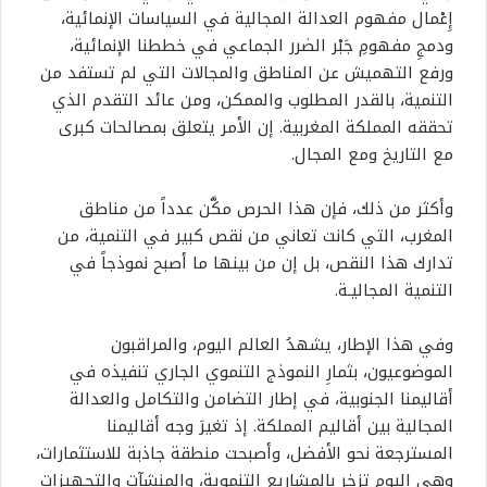
إِعْمال مفهوم العدالة المجالية في السياسات الإنمائية،
ودمجِ مفهومِ جَبْر الضرر الجماعي في خططنا الإنمائية،
ورفع التهميش عن المناطق والمجالات التي لم تستفد من
التنمية، بالقدر المطلوب والممكن، ومن عائد التقدم الذي
تحققه المملكة المغربية. إن الأمر يتعلق بمصالحات كبرى
مع التاريخ ومع المجال.
وأكثر من ذلك، فإن هذا الحرص مكَّن عدداً من مناطق
المغرب، التي كانت تعاني من نقص كبير في التنمية، من
تدارك هذا النقص، بل إن من بينها ما أصبح نموذجاً في
التنمية المجاليـة.
وفي هذا الإطار، يشهدُ العالم اليوم، والمراقبون
الموضوعيون، بثمارِ النموذج التنموي الجاري تنفيذه في
أقاليمنا الجنوبية، في إطار التضامن والتكامل والعدالة
المجالية بين أقاليم المملكة. إذ تغيرَ وجه أقاليمنا
المسترجعة نحو الأفضل، وأصبحت منطقة جاذبة للاستثمارات،
وهي اليوم تزخر بالمشاريع التنموية، والمنشآت والتجهيزات