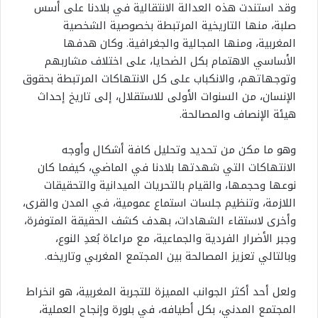
وقد استندت هذه العدالة الانتقالية في بلادنا على أسس
صلبة، منها التاريخية المرتبطة بخصوصية الشخصية
المغربية، ومنها المجالية والجغرافية. وكان هدفها
الأساسي الاهتمام بكل الضحايا، على اختلاف مشاربهم
وتوجهاتهم، والانكباب على كل الانتهاكات المرتبطة بحقوق
الإنسان، من السنوات الأولى للاستقلال، إلى تاريخ إحداث
هيئة الإنصاف والمصالحة.
وهو ما مكن من تحديد وتحليل كافة أشكال وأوجه
الانتهاكات التي شهدتها بلادنا في الماضي، كيفما كان
نوعها وحجمها، والقيام بالتحريات الميدانية والتحقيقات
اللازمة، وتنظيم جلسات استماع عمومية، في المدن والقرى،
وأخرى لاستقاء الشهادات، بهدف كشف الحقيقة المتوفرة،
وجبر الأضرار الفردية والجماعية، مع مراعاة بُعدِ النوع،
وبالتالي تعزيز المصالحة بين المجتمع المغربي وتاريخه.
ولعل أحد أكثر الجوانب المميزة للتجربة المغربية، هو انخراط
المجتمع المدني، بكل أطيافه، في بلورة وإنجاح العملية،