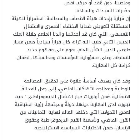
وماضينا، دون عُقد أو مركب نقص.
حضـرات السيـدات والسـادة،
إن قرارنا بإحداث هيئة الانصاف والمصالحة، استمراراً للهيئة
المستقلة لتعويض ضحايا الاختفاء القسري والاعتقال
التعسفي، التي كان قد أحدثها والدنا المنعم جلالة الملك
الحسن الثاني طيب الله ثراه، كان قراراً سيادياً ضمن مسار
طوعي لتدبير الشأن العام، يقوم على مفهوم جديد
للسلطة، وعلى مسؤولية المؤسسات ومحاسبتها، لضمان
كرامة كل المغاربة.
وقد كان يهدف أساساً، علاوة على تحقيق المصالحة
الوطنية ومعالجة انتهاكات الماضي، إلى جعل العدالة
الانتقالية ضمن أولويات خيار الانتقال الديموقراطـي ؛ حيث
تبلورت لدى المغاربة حينها، دولةً ومجتمعاً، رؤية استباقية
لعمق التحولات التي دخلها العالم نهاية الثمانينات من
القرن الماضي، ولأهمية القيم الديموقراطية وحقوق
الإنسان، ضمن الاختيارات السياسية الاستراتيجية.