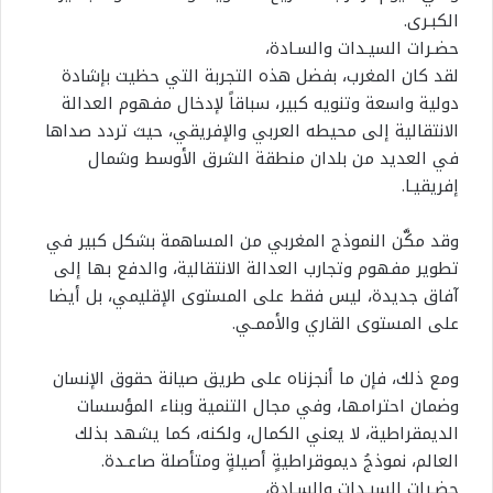
الكبـرى.
حضـرات السيـدات والسـادة،
لقد كان المغرب، بفضل هذه التجربة التي حظيت بإشادة
دولية واسعة وتنويه كبير، سباقاً لإدخال مفهوم العدالة
الانتقالية إلى محيطه العربي والإفريقي، حيث تردد صداها
في العديد من بلدان منطقة الشرق الأوسط وشمال
إفريقيـا.
وقد مكَّن النموذج المغربي من المساهمة بشكل كبير في
تطوير مفهوم وتجارب العدالة الانتقالية، والدفع بها إلى
آفاق جديدة، ليس فقط على المستوى الإقليمي، بل أيضا
على المستوى القاري والأممـي.
ومع ذلك، فإن ما أنجزناه على طريق صيانة حقوق الإنسان
وضمان احترامها، وفي مجال التنمية وبناء المؤسسات
الديمقراطية، لا يعني الكمال، ولكنه، كما يشهد بذلك
العالم، نموذجُ ديموقراطيةٍ أصيلةٍ ومتأصلة صاعـدة.
حضـرات السيـدات والسـادة،