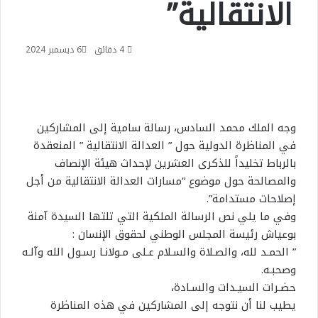
الانتقالية”
4 دقائق
6 ديسمبر 2024
وجه الملك محمد السادس، رسالة سامية إلى المشاركين
في المناظرة الدولية حول ” العدالة الانتقالية ” المنعقدة
بالرباط تخليداً للذكرى العشرين لإحداث هيئة الإنصاف
والمصالحة حول موضوع “مسارات العدالة الانتقالية من أجل
إصلاحات مستدامة”.
وفي ما يلي نص الرسالة الملكية التي تلتها السيدة آمنة
بوعياش رئيسة المجلس الوطني لحقوق الإنسان :
” الحمـد لله، والصـلاة والسـلام عـلى مـولانـا رسـول الله وآلـه
وصحبـه.
حضـرات السيـدات والسـادة،
يطيب لنا أن نتوجه إلى المشاركين في هذه المناظرة