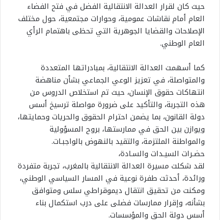
حيث كان لقرار العدالة الانتقالية الفضل في فتح الفضاء
العام أمام نقاشات عمومية، وحوارات مجتمعية، حول مختلف
الإصلاحات والقضايا الجوهرية التي تحظى باهتمام الرأي
العام الوطني.
كما أسهمت العدالة الانتقالية، بمبادراتها المتعددة
والمتواصلة، في تعزيز الوعي الجماعي بشأن مناهضة
انتهاكات حقوق الإنسان، حيث تم استخلاص الدروس من
هذه التجربة، والتأكيد على ضرورة مواصلة ترسيخ أسس
دولة القانون، بما يضمن احترام الحقوق والحريات وحمايتها،
ويوازن بين الحق في ممارستها، بروح المسؤولية
والمواطنة الملتزمة، والتقيد بالنهوض بالواجبـات.
حضـرات السيـدات والسـادة،
لقد شكلت مسيرة العدالة الانتقالية بالمغرب، تجربة متفردة
ورائدة، أحدثت طفرة نوعية في المسار السياسي الوطني،
ومكنت من تحقيق انتقال ديموقراطي سلس ومتوافق
بشأنه، وإقرار ممارسات فضلى على درب استكمال بناء
أسس دولة الحق والمؤسسات.