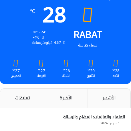
28
℃
RABAT
28º - 24º
74%
4.67 كيلومتر/ساعة
سماء صافية
27
27
26
29
28
℃
℃
℃
℃
℃
الأحد
الأثنين
الثلاثاء
الأربعاء
الخميس
الأشهر
الأخيرة
تعليقات
العلماء والعالمات: المهام والرسالة
1 مارس 2024