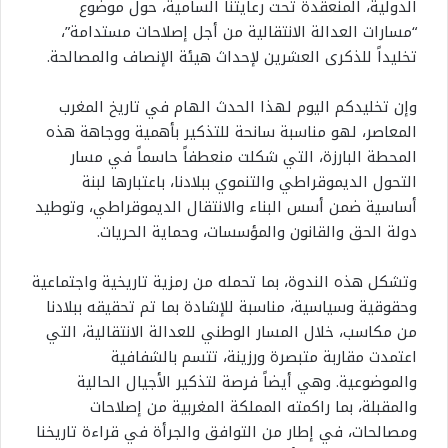
الدولية، المنعقدة تحت رعايتنا السامية، حول موضوع
“مسارات العدالة الانتقالية من أجل إصلاحات مستدامة”،
تخليداً للذكرى العشرين لإحداث هيئة الإنصاف والمصالحة.
وإن تخليدكم اليوم لهذا الحدث الهام في تاريخ المغرب
المعاصر، لهو مناسبة سانحة للتذكير بأهمية ووجاهة هذه
المحطة البارزة، التي شكلت منعطفاً حاسماً في مسار
التحول الديموقراطي والتنموي ببلادنا، باعتبارها لبنة
أساسية ضمن أسس البناء والانتقال الديموقراطي، وتوطيد
دولة الحق والقانون والمؤسسات، وحماية الحريات.
وتشكل هذه الندوة، بما تحمله من رمزية تاريخية واجتماعية
وحقوقية وسياسية، مناسبة للإشادة بما تم تحقيقه ببلادنا
من مكاسب، خلال المسار الوطني للعدالة الانتقالية، التي
اعتمدت مقاربة متبصرة ورزينة، تتسم بالشفافية
والموضوعية. وهي أيضاً فرصة لتذكير الأجيال الحالية
والمقبلة، بما راكمته المملكة المغربية من إصلاحات
ومصالحات، في إطار من التوافق والجرأة في قراءة تاريخنا