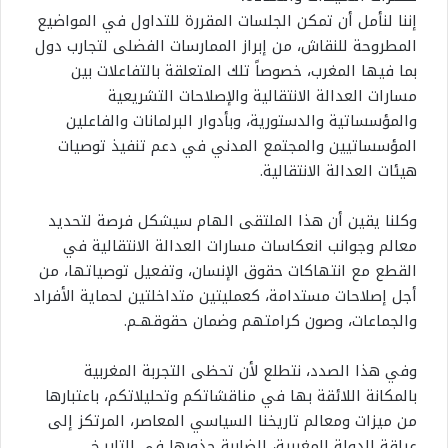
إننا لنأمل أن تمكن الجلسات المقررة للتداول في المواضيع
المطروحة للنقاش، من إبراز الممارسات الفضلى لتجارب دول
بما فيها المغرب، خصوصاً تلك المتعلقة بالتفاعلات بين
مسارات العدالة الانتقالية والإصلاحات التشريعية
والمؤسساتية والدستورية، وبأدوار البرلمانات والفاعلين
المؤسساتيين والمجتمع المدني في دعم تنفيذ توصيات
هيئات العدالة الانتقالية.
وكلنا يقين أن هذا الملتقى الهام سيشكل فرصة لتحديد
معالم وجوانب انعكاسات مسارات العدالة الانتقالية في
القطع مع انتهاكات حقوق الإنسان، وتفعيل توصياتها، من
أجل إصلاحات مستدامة، كعمليتين متداخلتين لحماية الأفراد
والجماعات، وصون كرامتهم وضمان حقوقهـم.
وفي هذا الصدد، نتطلع لأن تحظى التجربة المغربية
بالمكانة اللائقة بها في مناقشاتكم وتحليلاتكم، باعتبارها
من ميزات ومعالم تاريخنا السياسي المعاصر، المرتكز إلى
عراقة الدولة المغربية، الضاربة جذورها في التاريـخ.