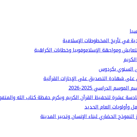
سيا
دية في تأريخ المخطوطات الإسلامية
لتعايش ومواجهة الإسلاموفوبيا وخطابات الكراهية
الكريم
قى السنوي بكردوس
على شهادة التصديق على الإجازات القرآنية
سم الدراسي 2025-2026
ادسة عشرة لتحفيظ القرآن الكريم ويكرم حفظة كتاب الله والمتفو
ل وأولويات العام الجديد
النموذج الحضاري لبناء الإنسان وتدبير المدينة