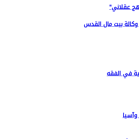
هج عقلاني"
 وكالة بيت مال القدس
بية في الفقه
 وآسيا