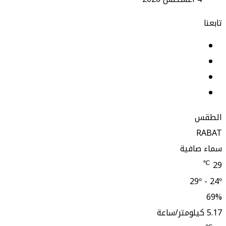
تابعنا
فيسبوك
لينكدإن
‫YouTube
انستقرام
الطقس
RABAT
سماء صافية
℃
29
29º - 24º
69%
5.17 كيلومتر/ساعة