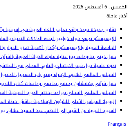
الخميس , 6 أغسطس 2026
أخبار عاجلة
تقارير جديدة ترصد واقع تعليم اللغة العربية في إفريقيا وآ
الإيسيسكو تجمع خبراء دوليين لبحث الدلالات النصية والما
الجامعة العربية والإيسيسكو تؤكدان أهمية تعزيز الحوار وا
حفل ديني بتارودانت يبرز عناية ملوك الدولة العلوية بالقرآن 
ندوة علمية حول قيم الاجتماع والتاريخ المحلي في الملت
المجلس العالمي لشيوخ الإقراء يفتح باب التسجيل للحصول 
حفل قرآني بشفشاون يحتفي بخاتمي وخاتمات كتاب الله برسم المو
المجلس العلمي المحلي بجرادة يختتم الدورة الصيفية الس
إثيوبيا: المجلس الأعلى للشؤون الإسلامية يناقش خطة العم
السيرة النبوية من القيم إلى النظم.. عبد الحميد عشاق يبرز 
Français