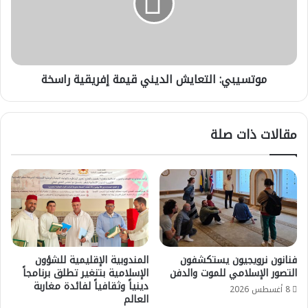
إفريقية
راسخة
موتسيبي: التعايش الديني قيمة إفريقية راسخة
مقالات ذات صلة
فنانون نرويجيون يستكشفون
المندوبية الإقليمية للشؤون
التصور الإسلامي للموت والدفن
الإسلامية بتنغير تطلق برنامجاً
دينياً وثقافياً لفائدة مغاربة
8 أغسطس 2026
العالم