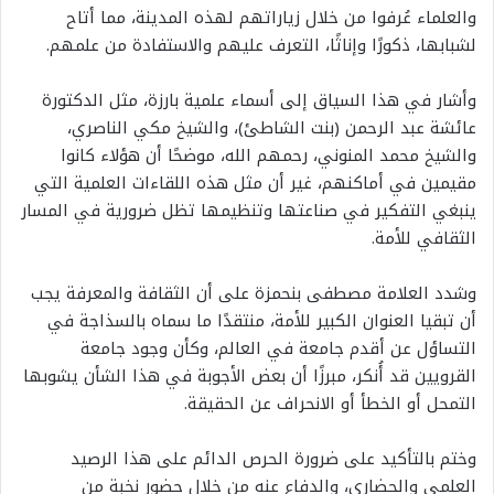
والعلماء عُرفوا من خلال زياراتهم لهذه المدينة، مما أتاح
لشبابها، ذكورًا وإناثًا، التعرف عليهم والاستفادة من علمهم.
وأشار في هذا السياق إلى أسماء علمية بارزة، مثل الدكتورة
عائشة عبد الرحمن (بنت الشاطئ)، والشيخ مكي الناصري،
والشيخ محمد المنوني، رحمهم الله، موضحًا أن هؤلاء كانوا
مقيمين في أماكنهم، غير أن مثل هذه اللقاءات العلمية التي
ينبغي التفكير في صناعتها وتنظيمها تظل ضرورية في المسار
الثقافي للأمة.
وشدد العلامة مصطفى بنحمزة على أن الثقافة والمعرفة يجب
أن تبقيا العنوان الكبير للأمة، منتقدًا ما سماه بالسذاجة في
التساؤل عن أقدم جامعة في العالم، وكأن وجود جامعة
القرويين قد أُنكر، مبرزًا أن بعض الأجوبة في هذا الشأن يشوبها
التمحل أو الخطأ أو الانحراف عن الحقيقة.
وختم بالتأكيد على ضرورة الحرص الدائم على هذا الرصيد
العلمي والحضاري، والدفاع عنه من خلال حضور نخبة من