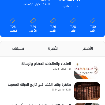
3.14 كيلومتر/ساعة
سماء صافية
28
29
26
28
30
℃
℃
℃
℃
℃
الأحد
الأثنين
الثلاثاء
الأربعاء
الخميس
الأشهر
الأخيرة
تعليقات
العلماء والعالمات: المهام والرسالة
1 مارس 2024
ظاهرة وقف الكتب فـي تاريخ الخزانة المغربية
12 مارس 2024