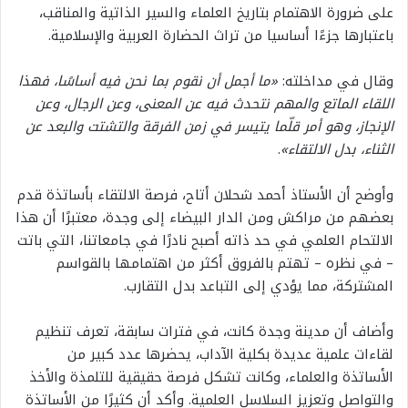
على ضرورة الاهتمام بتاريخ العلماء والسير الذاتية والمناقب،
باعتبارها جزءًا أساسيا من تراث الحضارة العربية والإسلامية.
وقال في مداخلته:
«
ما أجمل أن نقوم بما نحن فيه أساسًا، فهذا
اللقاء الماتع والمهم نتحدث فيه عن المعنى، وعن الرجال، وعن
الإنجاز، وهو أمر قلّما يتيسر في زمن الفرقة والتشتت والبعد عن
الثناء، بدل الالتقاء
»
.
وأوضح أن الأستاذ أحمد شحلان أتاح، فرصة الالتقاء بأساتذة قدم
بعضهم من مراكش ومن الدار البيضاء إلى وجدة، معتبرًا أن هذا
الالتحام العلمي في حد ذاته أصبح نادرًا في جامعاتنا، التي باتت
– في نظره – تهتم بالفروق أكثر من اهتمامها بالقواسم
المشتركة، مما يؤدي إلى التباعد بدل التقارب.
وأضاف أن مدينة وجدة كانت، في فترات سابقة، تعرف تنظيم
لقاءات علمية عديدة بكلية الآداب، يحضرها عدد كبير من
الأساتذة والعلماء، وكانت تشكل فرصة حقيقية للتلمذة والأخذ
والتواصل وتعزيز السلاسل العلمية. وأكد أن كثيرًا من الأساتذة