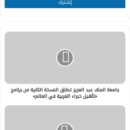
l
إشترك
*
جامعة
الملك
عبد
العزيز
تطلق
النسخة
الثانية
من
برنامج
جامعة الملك عبد العزيز تطلق النسخة الثانية من برنامج
«تأهيل
خبراء
«تأهيل خبراء العربية في العالم»
العربية
في
موتسيبي:
العالم»
التعايش
الديني
قيمة