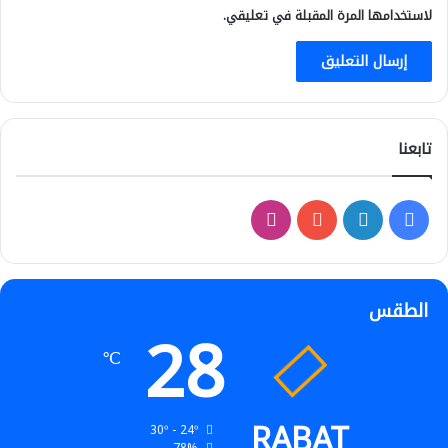
لاستخدامها المرة المقبلة في تعليقي.
تابعنا
فيسبوك
لينكدإن
‫YouTube
انستقرام
الطقس
28
℃
RABAT
30º - 24º
78%