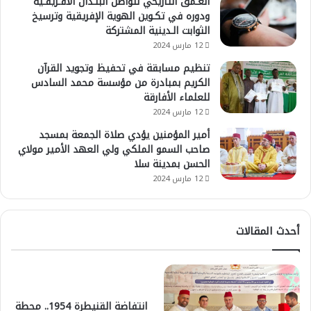
العـمق التاريخي لتواصل البلـدان الأفـريقـية
ودوره في تكـوين الهوية الإفريقية وترسيخ
الثوابت الـدينية المشتركة
12 مارس 2024
تنظيم مسابقة في تحفيظ وتجويد القرآن
الكريم بمبادرة من مؤسسة محمد السادس
للعلماء الأفارقة
12 مارس 2024
أمير المؤمنين يؤدي صلاة الجمعة بمسجد
صاحب السمو الملكي ولي العهد الأمير مولاي
الحسن بمدينة سلا
12 مارس 2024
أحدث المقالات
انتفاضة القنيطرة 1954.. محطة