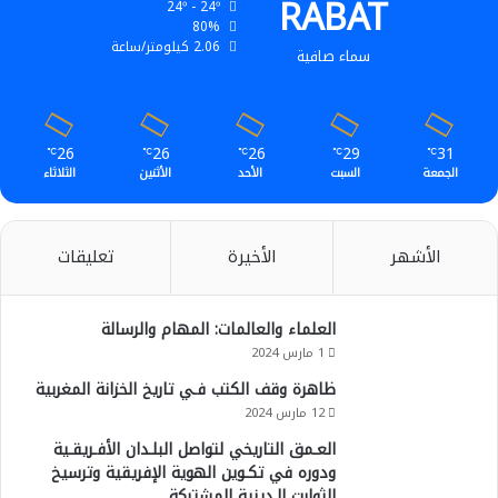
RABAT
24º - 24º
80%
2.06 كيلومتر/ساعة
سماء صافية
26
26
26
29
31
℃
℃
℃
℃
℃
الجمعة
السبت
الأحد
الأثنين
الثلاثاء
الأشهر
الأخيرة
تعليقات
العلماء والعالمات: المهام والرسالة
1 مارس 2024
ظاهرة وقف الكتب فـي تاريخ الخزانة المغربية
12 مارس 2024
العـمق التاريخي لتواصل البلـدان الأفـريقـية
ودوره في تكـوين الهوية الإفريقية وترسيخ
الثوابت الـدينية المشتركة