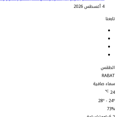
4 أغسطس 2026
تابعنا
فيسبوك
لينكدإن
‫YouTube
انستقرام
الطقس
RABAT
سماء صافية
℃
24
28º - 24º
73%
2 كيلومتر/ساعة