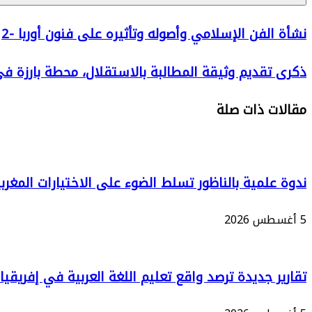
نشأة
نشأة الفن الإسلامي وأصوله وتأثيره على فنون أوربا -2
الفن
ذكرى
ذكرى تقديم وثيقة المطالبة بالاستقلال، محطة بارزة ف
الإسلامي
تقديم
وأصوله
مقالات ذات صلة
وثيقة
وتأثيره
المطالبة
على
بالاستقلال،
فنون
محطة
ندوة علمية بالناظور تسلط الضوء على الاختيارات المغر
أوربا
بارزة
-2
5 أغسطس 2026
في
مسار
الكفاح
تقارير جديدة ترصد واقع تعليم اللغة العربية في إفريقيا
الوطني
من