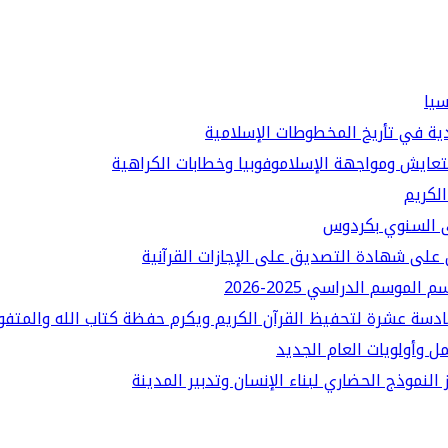
سيا
دية في تأريخ المخطوطات الإسلامية
لتعايش ومواجهة الإسلاموفوبيا وخطابات الكراهية
الكريم
قى السنوي بكردوس
على شهادة التصديق على الإجازات القرآنية
سم الدراسي 2025-2026
ادسة عشرة لتحفيظ القرآن الكريم ويكرم حفظة كتاب الله والمتفو
ل وأولويات العام الجديد
النموذج الحضاري لبناء الإنسان وتدبير المدينة