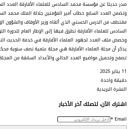
صدر حديثا عن مؤسسة محمد السادس للعلماء الأفارقة العدد الساب
وتضمن العدد السابع خطاب أمير المؤمنين جلالة الملك محمد السادس بمناسبة تنص
مقتطف من الدرس الحسني الذي ألقاه وزير الأوقاف والشؤون الإس
السادس للعلماء الأفارقة تطرق فيها إلى الإطار العام للدورة التوا
وخصص ملف العدد لجهود العلماء الأفارقة في خدمة الحديث النبوي
يذكر أن مجلة العلماء الأفارقة هي مجلة علمية نصف سنوية محكمة
تصفح وتحميل مواضيع العدد الحالي والأعداد السابقة من المجلة م
11 يناير 2025
دقيقة واحدة
طباعة
ماسنجر
ماسنجر
تيلقرام
واتساب
مشاركة
فيسبوك
النشرة البريدية
عبر
اشترك الآن، لتصلك آخر الأخبار
البريد
*
Email