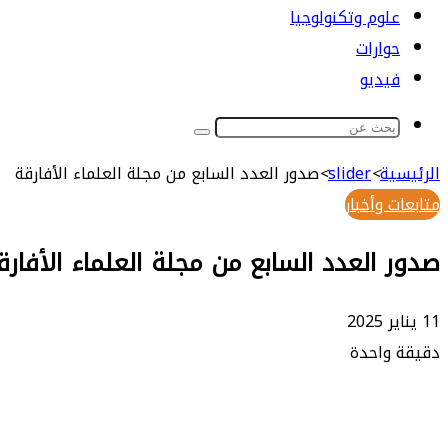
علوم وتكنولوجيا
حوارات
فيديو
بحث
عن
الرئيسية
>
slider
>
صدور العدد السابع من مجلة العلماء الأفارقة
متابعات وأخبار
صدور العدد السابع من مجلة العلماء الأفارق
11 يناير 2025
دقيقة واحدة
طباعة
ماسنجر
ماسنجر
تيلقرام
واتساب
مشاركة
فيسبوك
عبر
البريد