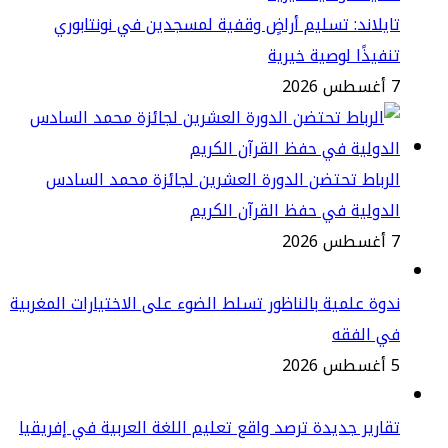
يلاند: تسليم أراضٍ وقفية لمسجدين في نونتابوري
فيذًا لوصية خيرية
2
رباط تحتضن الدورة العشرين لجائزة محمد السادس
دولية في حفظ القرآن الكريم
2
وة علمية بالناظور تسلط الضوء على الاختيارات المغربية
ي الفقه
2
ارير جديدة ترصد واقع تعليم اللغة العربية في إفريقيا