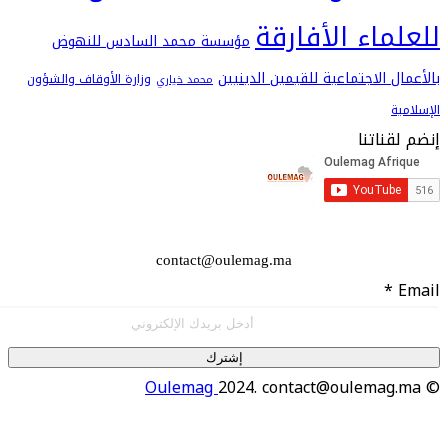
اء الأفارقة
مؤسسة محمد السادس للنهوض
 الاجتماعية للقيمين الدينيين
وزارة الأوقاف والشؤون
محمد خياري
اتنا
contact@oulemag.ma
إشترك
Oulemag
2024. contact@oulema