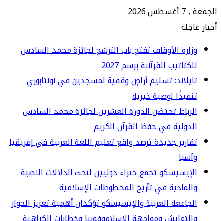
 2026
جلة
ارة الأوقاف تفتح باب الترشح لجائزة محمد السادس
كتاتيب القرآنية برسم 2027
يلاند: تسليم أراضٍ وقفية لمسجدين في نونتابوري
فيذًا لوصية خيرية
رباط تحتضن الدورة العشرين لجائزة محمد السادس
دولية في حفظ القرآن الكريم
ارير جديدة ترصد واقع تعليم اللغة العربية في إفريقيا
سيا
إيسيسكو تجمع خبراء دوليين لبحث الدلالات النصية
لمادية في تأريخ المخطوطات الإسلامية
جامعة العربية والإيسيسكو تؤكدان أهمية تعزيز الحوار
لتعايش ومواجهة الإسلاموفوبيا وخطابات الكراهية