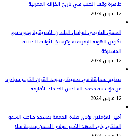
هرة وقف الكتب فـي تاريخ الخزانة المغربية
س 2024
عـمق التاريخي لتواصل البلـدان الأفـريقـية ودوره في
ـوين الهوية الإفريقية وترسيخ الثوابت الـدينية
لمشتركة
س 2024
ظيم مسابقة في تحفيظ وتجويد القرآن الكريم بمبادرة
ن مؤسسة محمد السادس للعلماء الأفارقة
س 2024
ير المؤمنين يؤدي صلاة الجمعة بمسجد صاحب السمو
ملكي ولي العهد الأمير مولاي الحسن بمدينة سلا
س 2024