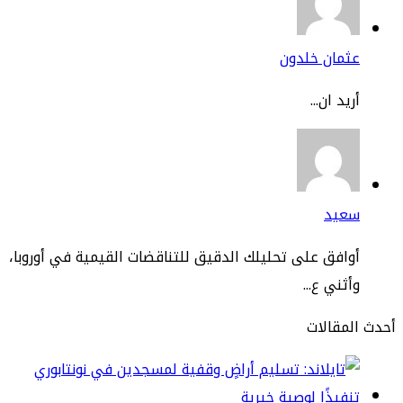
ثمان خلدون
يد ان...
عيد
افق على تحليلك الدقيق للتناقضات القيمية في أوروبا،
ثني ع...
مقالات