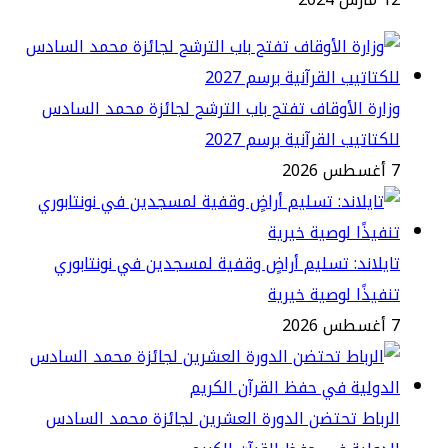
ارة الأوقاف تفتح باب الترشح لجائزة محمد السادس
كتاتيب القرآنية برسم 2027
2
يلاند: تسليم أراضٍ وقفية لمسجدين في نونتابوري
فيذًا لوصية خيرية
2
رباط تحتضن الدورة العشرين لجائزة محمد السادس