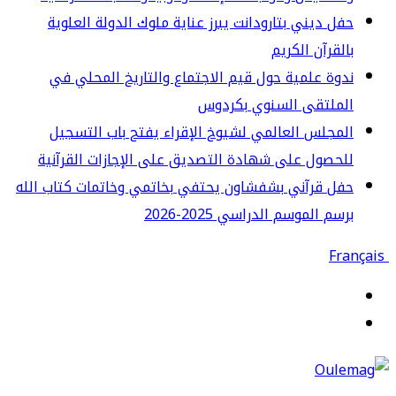
ل ديني بتارودانت يبرز عناية ملوك الدولة العلوية
لقرآن الكريم
وة علمية حول قيم الاجتماع والتاريخ المحلي في
لملتقى السنوي بكردوس
مجلس العالمي لشيوخ الإقراء يفتح باب التسجيل
حصول على شهادة التصديق على الإجازات القرآنية
ل قرآني بشفشاون يحتفي بخاتمي وخاتمات كتاب الله
سم الموسم الدراسي 2025-2026
قائمة
حث
ن