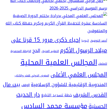
إحياء ذكرى مرور 15 قرنا على
فيق
إثيوبيا
 الرسول الأكرم
الحج
التعليم العتيق
الرابطة المحمدية
لمجالس العلمية المحلية
س العلمي الأعلى
المعرض الدولي للنشر والكتاب
بيت مال
بية الإقليمية للشؤون الإسلامية
الوقف
دار الحديث
 الشريف
خطة تسديد التبليغ
مؤسسة محمد السادس
ية