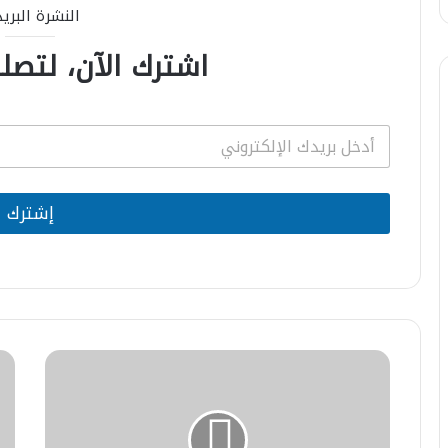
النشرة البري
اشترك الآن، لتصلك
E
m
a
i
l
إشترك
*
مراكش
طان
تحتضن
تحت
النسخة
بال
السابعة
68
لملتقى
لان