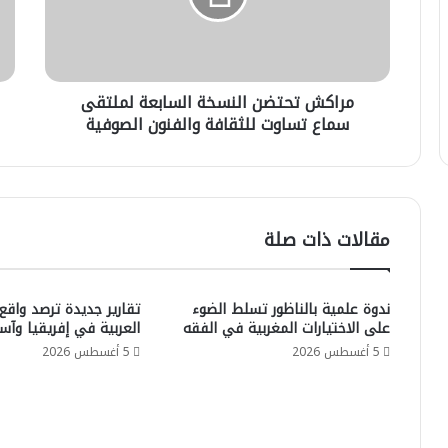
سماع
الع
تساوت
الأ
للثقافة
لج
والفنون
التح
مراكش تحتضن النسخة السابعة لملتقى
الصوفية
سماع تساوت للثقافة والفنون الصوفية
مقالات ذات صلة
ندوة علمية بالناظور تسلط الضوء
تقارير جديدة ترصد واقع
على الاختيارات المغربية في الفقه
العربية في إفريقيا وآسي
5 أغسطس 2026
5 أغسطس 2026