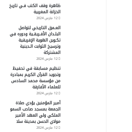
ظاهرة وقف الكتب فـي تاريخ
الخزانة المغربية
12 مارس 2024
العـمق التاريخي لتواصل
البلـدان الأفـريقـية ودوره في
تكـوين الهوية الإفريقية
وترسيخ الثوابت الـدينية
المشتركة
12 مارس 2024
تنظيم مسابقة في تحفيظ
وتجويد القرآن الكريم بمبادرة
من مؤسسة محمد السادس
للعلماء الأفارقة
12 مارس 2024
أمير المؤمنين يؤدي صلاة
الجمعة بمسجد صاحب السمو
الملكي ولي العهد الأمير
مولاي الحسن بمدينة سلا
12 مارس 2024