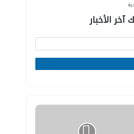
دية
 آخر الأخبار
طان
في
ذكرى
طلاق