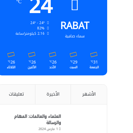
24
℃
RABAT
24º - 24º
82%
2.16 كيلومتر/ساعة
سماء صافية
26
26
26
29
31
℃
℃
℃
℃
℃
الجمعة
السبت
الأحد
الأثنين
الثلاثاء
الأشهر
الأخيرة
تعليقات
العلماء والعالمات: المهام
والرسالة
1 مارس 2024