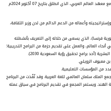
أقام مجمع الملك سلمان العالمي للغة العربية حفل افتتاح أعمال ” شهر اللغة العربية في جمهورية فرنسا- بمدينة باريس” بالتعاون مع معهد العالم العربي، الذي انطلق بتاريخ 07 أكتوبر 2024م
ستراتيجيته وأعماله من الدعم الدائم من لدن وزير الثقافة،
مهورية فرنسا)، الذي يسعى من خلاله إلى التعريف بأنشطته
أنحاء العالم، والعمل على تقديم حزمة من البرامج التدريبية؛
شرية (أحد برامج تحقيق رؤية السعودية 2030).
ن معيوف الرويلي.
ع الملك سلمان العالمي للغة العربية. وقد نُفّذت من البرنامج
ة الهند. ويستمر المجمع في تقديم البرنامج في سياق عمله