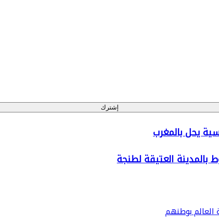
إشترك
ية يحل بالمغرب