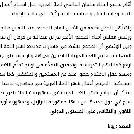
بندوة وحلقة نقاش ومسابقة علمية ركّزت على جانب “الإلقاء”.
واسْتُهِل الحفل بكلمة من الأمين العام للمجمع، عبد الله بن صال
ورئيس مجلس أمناء المجمع الأمير بدر بن عبدالله بن فرحان آل سع
وبين الوشمي أن المجمع ينشط في مسارات عديدة؛ لنشر اللغة العربي
المتعلقة بتعليم اللغة العربية للناطقين بغيرها، والوقوف على جه
لرفع كفاياتهم التدريسية، وتحقيق التقدُّم في نواتج تعلُّم اللغة ا
وشهد حفل الافتتاح حضور عدد من المهتمين والمثقفين كما شهد
ويستكمل المجمع أعمال شهر اللغة العربية في جمهورية فرنسا حتى فاتح نوفمبر 2024، في عدد من المدن الفرنسية بالتعاون 
ويذكر أن “برنامج شهر اللغة العربية في جمهورية فرنسا” يندرج ضمن
نسخ في دول عديدة، من بينها: جمهورية البرازيل، وجمهورية أوز
اللغوي والثقافي على المستوى الدولي.
المصدر: يونا