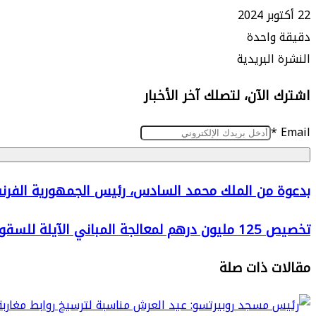
22 أكتوبر 2024
دقيقة واحدة
طباعة
ماسنجر
ماسنجر
تيلقرام
واتساب
مشاركة
فيسبوك
النشرة البريدية
عبر
اشترك الآن، لتصلك آخر الأخبار
البريد
*
Email
بدعوة
بدعوة من الملك محمد السادس، رئيس الجمهورية الفرنس
من
تخصيص
تخصيص 125 مليون درهم لمعالجة المباني الآيلة للسقوط بالمدينة العتيقة لطنجة
الملك
125
محمد
مقالات ذات صلة
مليون
السادس،
درهم
رئيس
لمعالجة