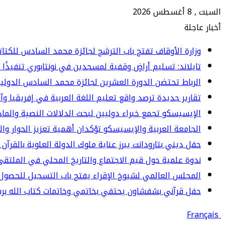
السبت , 8 أغسطس 2026
أخبار عاجلة
وزارة الأوقاف تفتح باب الترشح لجائزة محمد السادس للكتاتيب ا
تايلاند: تسليم أراضٍ وقفية لمسجدين في نونتابوري تنفيذًا 
الرباط تحتضن الدورة العشرين لجائزة محمد السادس الدولي
تقارير جديدة ترصد واقع تعليم اللغة العربية في إفريقيا وآ
الإيسيسكو تجمع خبراء دوليين لبحث الدلالات النصية والما
الجامعة العربية والإيسيسكو تؤكدان أهمية تعزيز الحوار وا
حفل ديني بتارودانت يبرز عناية ملوك الدولة العلوية بالقرآن 
ندوة علمية حول قيم الاجتماع والتاريخ المحلي في الملت
المجلس العالمي لشيوخ الإقراء يفتح باب التسجيل للحصول 
حفل قرآني بشفشاون يحتفي بخاتمي وخاتمات كتاب الله برسم المو
Français