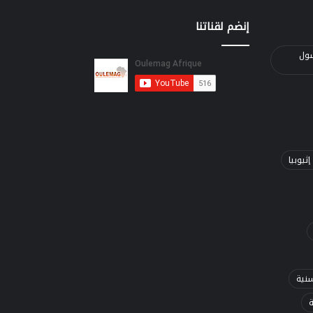
إنضم لقناتنا
الرسول
ثيوبيا
سنية
ة