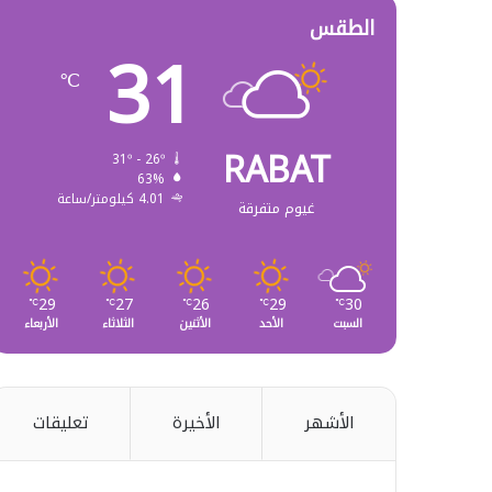
الطقس
31
℃
RABAT
31º - 26º
63%
4.01 كيلومتر/ساعة
غيوم متفرقة
29
27
26
29
30
℃
℃
℃
℃
℃
السبت
الأحد
الأثنين
الثلاثاء
الأربعاء
الأشهر
الأخيرة
تعليقات