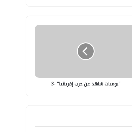
ميات
هد
قيا"
"يوميات شاهد عن حرب إفريقيا" -3