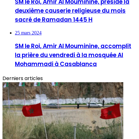
SM le Roi, Amir Al Mouminine, préside la
deuxième causerie religieuse du mois
sacré de Ramadan 1445 H
25 mars 2024
SM le Roi, Amir Al Mouminine, accomplit
la prière du vendredi à la mosquée Al
Mohammadi à Casablanca
Derniers articles