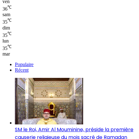
ven
℃
36
sam
℃
35
dim
℃
35
lun
℃
35
mar
Populaire
Récent
SM le Roi, Amir Al Mouminine, préside la première
causerie religieuse du mois sacré de Ramadan