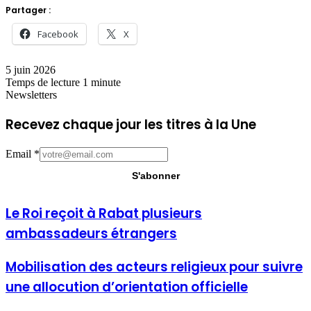
Partager :
Facebook
X
5 juin 2026
Temps de lecture 1 minute
Newsletters
Recevez chaque jour les titres à la Une
Email
*
S'abonner
Le
Le Roi reçoit à Rabat plusieurs
Roi
ambassadeurs étrangers
reçoit
à
Rabat
Mobilisation
Mobilisation des acteurs religieux pour suivre
plusieurs
des
une allocution d’orientation officielle
ambassadeurs
acteurs
étrangers
religieux