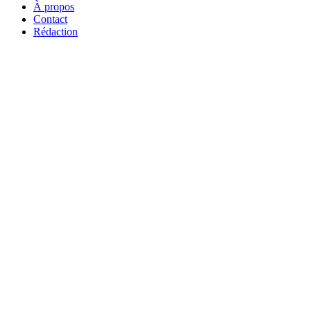
À propos
Contact
Rédaction
WhatsApp
Bouton
retour
en
haut
de
la
page