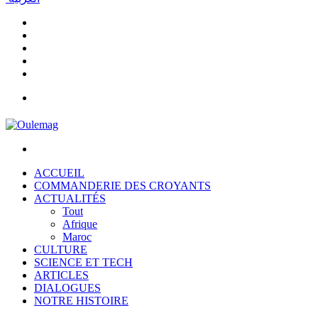
Facebook
YouTube
Instagram
Article
Aléatoire
Sidebar
(barre
Menu
latérale)
Rechercher
ACCUEIL
COMMANDERIE DES CROYANTS
ACTUALITÉS
Tout
Afrique
Maroc
CULTURE
SCIENCE ET TECH
ARTICLES
DIALOGUES
NOTRE HISTOIRE