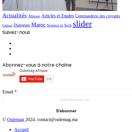
Actualités
Articles et Etudes
Commanderie des croyants
Afrique
slider
Maroc
Dialogues
Science et Tech
Culture
Suivez-nous
Facebook
YouTube
Instagram
Abonnez-vous à notre chaîne
Email
*
S'abonner
©
Oulemag
2024. contact@oulemag.ma
Accueil