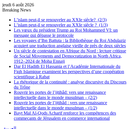
jeudi 6 août 2026
Breaking News
L’islam peut-il se renouveler au XXIe siècle? (2/3)
L’islam peut-il se renouveler au XXIe siècle ? (1/3)
Les vœux du président Trump au Roi Mohammed VI: un
message qui dépasse le protocole
Les voyages d’Ibn Battuta : la Bibliothèque du Roi Abdulaziz
acquiert une traduction anglaise vieille de près de deux siècles
Un siècle de contestation en Afrique du Nord : lecture critique
de Social Movements and Democratization in North Africa,
1912–2024 de Moha Ennaji
Dar El Hadith El Hassania et l’Académie Internationale du
Fiqh Islamique examinent les perspectives d’une coopération
scientifique à Rabat
La rhétorique de la continuité : analyse discursive du Discours
du Trône
Rouvrir les portes de l’ijtihâd: vers une renaissance
intellectuelle dans le monde musulman – (2/2)
Rouvrir les portes de l’ijtihâd : vers une renaissance
intellectuelle dans le monde musulman – (1/2)
Bayt Mal Al-Qods Acharif renforce les compétences des
commeçants de Jérusalem en commerce international
العربية