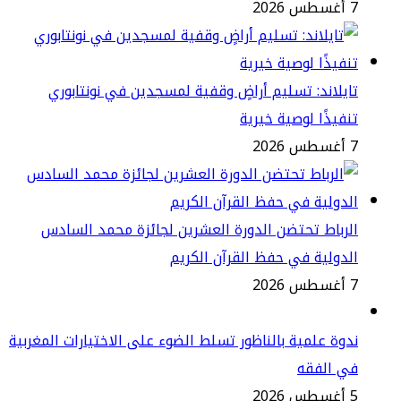
2
يلاند: تسليم أراضٍ وقفية لمسجدين في نونتابوري
فيذًا لوصية خيرية
2
رباط تحتضن الدورة العشرين لجائزة محمد السادس
دولية في حفظ القرآن الكريم
2
وة علمية بالناظور تسلط الضوء على الاختيارات المغربية
ي الفقه
2