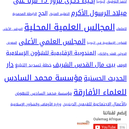
إحياء ذكرى مرور 15 قرنا على
فيق
إثيوبيا
 الرسول الأكرم
الحج
التعليم العتيق
الرابطة المحمدية
لمجالس العلمية المحلية
المجلس الأعلى
المجلس العلمي الأعلى
سلامية في إثيوبيا
المعرض
المندوبية الإقليمية للشؤون الإسلامية
شر والكتاب
دار
يت مال القدس الشريف
خطة تسديد التبليغ
مؤسسة محمد السادس
ث الحسنية
اء الأفارقة
مؤسسة محمد السادس للنهوض
 الاجتماعية للقيمين الدينيين
وزارة الأوقاف والشؤون الإسلامية
اتنا