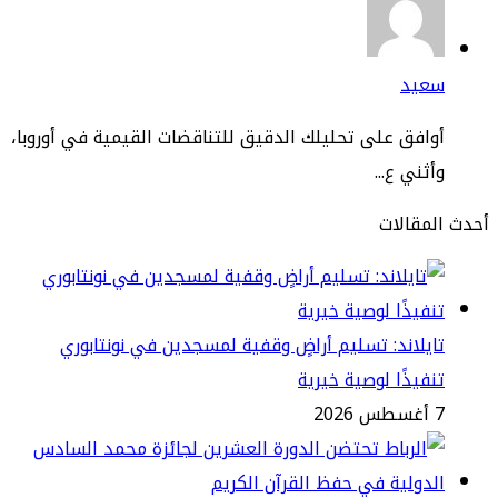
عيد
افق على تحليلك الدقيق للتناقضات القيمية في أوروبا،
ثني ع...
مقالات
يلاند: تسليم أراضٍ وقفية لمسجدين في نونتابوري
فيذًا لوصية خيرية
2