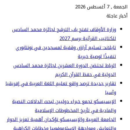
 2026
جلة
ارة الأوقاف تفتح باب الترشح لجائزة محمد السادس
كتاتيب القرآنية برسم 2027
يلاند: تسليم أراضٍ وقفية لمسجدين في نونتابوري
فيذًا لوصية خيرية
رباط تحتضن الدورة العشرين لجائزة محمد السادس
دولية في حفظ القرآن الكريم
ارير جديدة ترصد واقع تعليم اللغة العربية في إفريقيا
سيا
إيسيسكو تجمع خبراء دوليين لبحث الدلالات النصية
لمادية في تأريخ المخطوطات الإسلامية
جامعة العربية والإيسيسكو تؤكدان أهمية تعزيز الحوار
لتعايش ومواجهة الإسلاموفوبيا وخطابات الكراهية