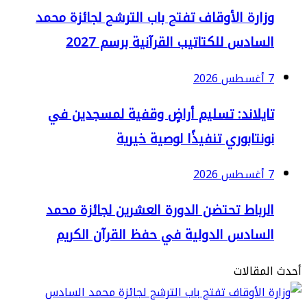
زارة الأوقاف تفتح باب الترشح لجائزة محمد
سادس للكتاتيب القرآنية برسم 2027
2
ايلاند: تسليم أراضٍ وقفية لمسجدين في
نتابوري تنفيذًا لوصية خيرية
2
لرباط تحتضن الدورة العشرين لجائزة محمد
لسادس الدولية في حفظ القرآن الكريم
مقالات