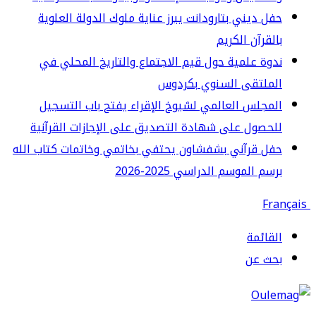
ل ديني بتارودانت يبرز عناية ملوك الدولة العلوية
لقرآن الكريم
وة علمية حول قيم الاجتماع والتاريخ المحلي في
لملتقى السنوي بكردوس
مجلس العالمي لشيوخ الإقراء يفتح باب التسجيل
حصول على شهادة التصديق على الإجازات القرآنية
ل قرآني بشفشاون يحتفي بخاتمي وخاتمات كتاب الله
سم الموسم الدراسي 2025-2026
قائمة
حث عن