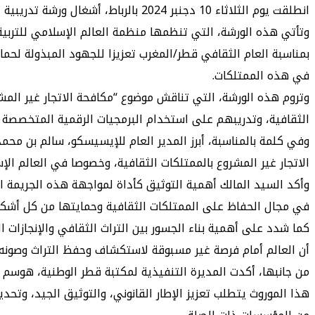
انطلقت يوم الثلاثاء 10 دجنبر 2024 بالرباط، أشغال ورشة تدريبية حول الآليات التنفيذية لمكافحة الاتجار غير المشروع بالممتلكات الثقافية، وذلك بمشاركة خبراء من عدة دول من العالم الإسلامي.
بمناسبة العام الثقافي قطر/المغرب تعزيزا للجهود المبذولة لحما
في هذه الممتلكات.
وتروم هذه الورشة، التي تناقش موضوع “مكافحة الاتجار غير المش
الثقافية، وتدريبهم على استخدام البرمجيات الرقمية المتخصصة في
وفي كلمة بالمناسبة، أبرز المدير العام للإيسيسكو، سالم بن مح
الاتجار غير المشروع بالممتلكات الثقافية، وخصوصا في العالم ال
وأكد السيد المالك أهمية التوثيق كأداة لمواجهة هذه الجريمة ا
في مجال الحفاظ على الممتلكات الثقافية وحمايتها من كل أشكال
كما شدد على أهمية بناء الجسور بين التراث الثقافي والإنجازات ال
أن العالم أمام فرصة غير مسبوقة لاستكشاف وحفظ التراث وصونه ل
من جانبها، أكدت المديرة التنفيذية لمكتبة قطر الوطنية، هوسم 
هذا الموروث يتطلب تعزيز الإطار القانوني، والتوثيق الجيد، وتحد