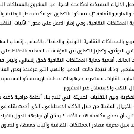
ية الممتلكات الثقافية، وفي إطار العمل على محور “الآليات التنف
روع بالممتلكات الثقافية: التوثيق والحفظ”، بالأساس، إكساب الم
 التوثيق، وتعزيز التعاون بين المؤسسات المعنية بالحفاظ على الت
مد المالك، أهمية حماية الممتلكات الثقافية كحق إنساني، وليس ف
إسلامي، وذلك نتيجة حالات التدمير والنهب التي عرفتها بعض المنا
لعابرة للقارات، مستعرضا مجهودات منظمة الإيسيسكو المستمرة لت
 النهب والاستغلال غير المشروع.
فكرية، وبين التقنيات الحديثة التي تتيح بناء أنظمة مراقبة ذكية 
لأجيال المقبلة من خلال الذكاء الاصطناعي، الذي أحدث نقلة في 
تان، أن تحدي مكافحة هذه الآفة لا يمكن أن تواجهه الدول بانفرا
يد سبل معرفة مصادر الممتلكات الثقافية وآليات جمعها، والتعاون 