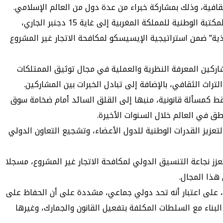
وتأتي هذه الورشة، التي تنظمها منظمة العالم الإسلامي للتربية والعلوم والثقافة “إيسيسكو” بالتعاون مع مكتبة قطر الوطنية والمكتبة الوطنية للمملكة المغربية إلى غاية 15 دجنبر الجاري،
يذية” ضمن استراتيجية الإيسيسكو لمكافحة الاتجار غير المشروع
شاركين المعرفة النظرية والعملية في مجال توثيق الممتلكات
راث الثقافي، بالإضافة إلى تبادل الخبرات بين المشاركين.
قط كمسألة قانونية، منبها إلى القلق السائد أمام ضخامة سوق
طق في العالم خلال السنوات الأخيرة.
عزيز القدرات الوطنية للدول الأعضاء، وتشجيع التعاون الدولي
تعزز نجاعة التنسيق الدولي لمكافحة الاتجار غير المشروع، مسجلا
هذا المجال.
د، على اعتبار أنه تحد دولي جماعي، مشددة على أن الحفاظ على
البناء مع السلطات المكلفة بتفعيل القانون والجمارك، وغيرها