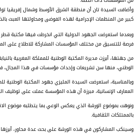
من المؤسسات ذات الصلة.
وأضافت السيدة تان أن منطقة الشرق الأوسط وشمال إفريقيا توا
كبير من المنظمات الإجرامية لهذه الفوضى ومحاولتها العبث بالذاك
وبعدما استعرضت الجهود الدولية التي انخرطت فيها مكتبة قطر ا
فرصة للتنسيق من مختلف المؤسسات المشاركة للاطلاع على المبادر
من جهتها، أبرزت مديرة المكتبة الوطنية للمملكة المغربية بالني
الوطني، منها سن تشريعات وإحداث مؤسسات في هذا المجال، فضلا 
وبالمناسبة، استعرضت السيدة المليزي جهود المكتبة الوطنية للم
المعارف الإنسانية، مبرزة أن هذه المؤسسة عملت على توظيف التك
ونوهت بموضوع الورشة الذي يعكس الوعي بما يتطلبه موضوع الاتج
بالممتلكات الثقافية.
وسينكب المشاركون في هذه الورشة على بحث عدة محاور، أبرزها “تق