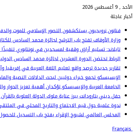
الأحد , 9 أغسطس 2026
أخبار عاجلة
فنانون نرويجيون يستكشفون التصور الإسلامي للموت والدف
وزارة الأوقاف تفتح باب الترشح لجائزة محمد السادس للكتاتيب ا
تايلاند: تسليم أراضٍ وقفية لمسجدين في نونتابوري تنفيذًا 
الرباط تحتضن الدورة العشرين لجائزة محمد السادس الدولي
تقارير جديدة ترصد واقع تعليم اللغة العربية في إفريقيا وآ
الإيسيسكو تجمع خبراء دوليين لبحث الدلالات النصية والما
الجامعة العربية والإيسيسكو تؤكدان أهمية تعزيز الحوار وا
حفل ديني بتارودانت يبرز عناية ملوك الدولة العلوية بالقرآن 
ندوة علمية حول قيم الاجتماع والتاريخ المحلي في الملت
المجلس العالمي لشيوخ الإقراء يفتح باب التسجيل للحصول 
Français