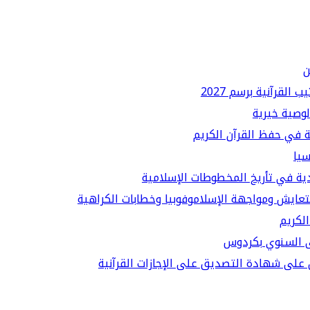
ن
لقرآنية برسم 2027
لوصية خيرية
ة في حفظ القرآن الكريم
سيا
دية في تأريخ المخطوطات الإسلامية
لتعايش ومواجهة الإسلاموفوبيا وخطابات الكراهية
الكريم
قى السنوي بكردوس
على شهادة التصديق على الإجازات القرآنية