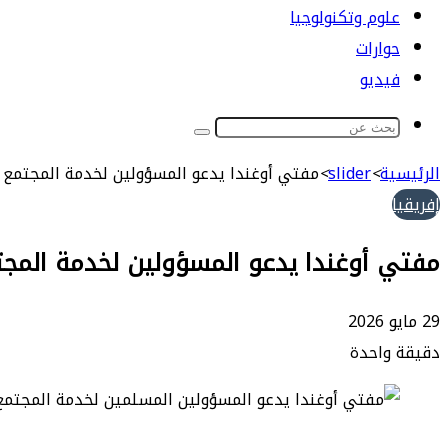
علوم وتكنولوجيا
حوارات
فيديو
بحث
عن
الرئيسية
>
slider
>
مفتي أوغندا يدعو المسؤولين لخدمة المجتمع و
إفريقيا
مفتي أوغندا يدعو المسؤولين لخدمة المجتم
29 مايو 2026
دقيقة واحدة
طباعة
ماسنجر
ماسنجر
تيلقرام
واتساب
مشاركة
فيسبوك
عبر
البريد