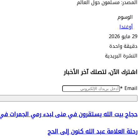
المصدر: مسلمون حول العالم
الوسوم
أوغندا
29 مايو 2026
دقيقة واحدة
طباعة
ماسنجر
ماسنجر
تيلقرام
واتساب
مشاركة
فيسبوك
النشرة البريدية
عبر
اشترك الآن، لتصلك آخر الأخبار
البريد
*
Email
حجاج
حجاج بيت الله يستقرون في منى لبدء رمي الجمرات في 
بيت
رحلة
رحلة العلامة عبد الله كنون إلى الحج
الله