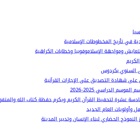
سيا
دية في تأريخ المخطوطات الإسلامية
لتعايش ومواجهة الإسلاموفوبيا وخطابات الكراهية
الكريم
قى السنوي بكردوس
على شهادة التصديق على الإجازات القرآنية
سم الدراسي 2025-2026
ادسة عشرة لتحفيظ القرآن الكريم ويكرم حفظة كتاب الله والمتفو
ل وأولويات العام الجديد
النموذج الحضاري لبناء الإنسان وتدبير المدينة