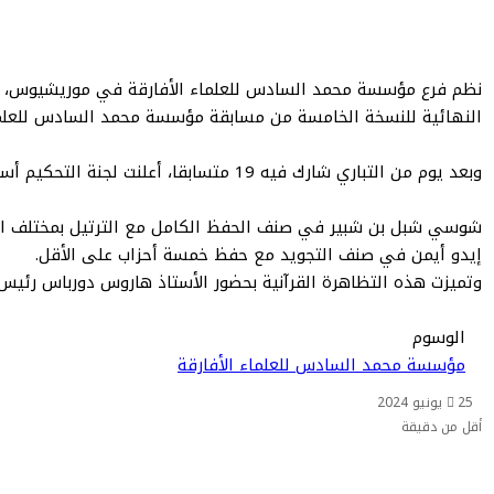
عبر
البريد
النهائية للنسخة الخامسة من مسابقة مؤسسة محمد السادس للعلماء 
وبعد يوم من التباري شارك فيه 19 متسابقا، أعلنت لجنة التحكيم أسماء الفائزين بالمراتب الأولى ويتعلق الأمر بـ:
شوسي شبل بن شبير في صنف الحفظ الكامل مع الترتيل بمختلف القر
إيدو أيمن في صنف التجويد مع حفظ خمسة أحزاب على الأقل.
وتميزت هذه التظاهرة القرآنية بحضور الأستاذ هاروس دورباس رئي
الوسوم
مؤسسة محمد السادس للعلماء الأفارقة
25 يونيو 2024
أقل من دقيقة
طباعة
ماسنجر
ماسنجر
تيلقرام
واتساب
مشاركة
فيسبوك