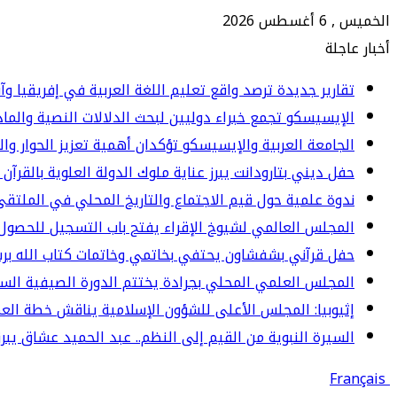
الخميس , 6 أغسطس 2026
أخبار عاجلة
تقارير جديدة ترصد واقع تعليم اللغة العربية في إفريقيا وآ
الإيسيسكو تجمع خبراء دوليين لبحث الدلالات النصية والما
الجامعة العربية والإيسيسكو تؤكدان أهمية تعزيز الحوار وا
حفل ديني بتارودانت يبرز عناية ملوك الدولة العلوية بالقرآن 
ندوة علمية حول قيم الاجتماع والتاريخ المحلي في الملت
المجلس العالمي لشيوخ الإقراء يفتح باب التسجيل للحصول 
حفل قرآني بشفشاون يحتفي بخاتمي وخاتمات كتاب الله برسم المو
المجلس العلمي المحلي بجرادة يختتم الدورة الصيفية الس
إثيوبيا: المجلس الأعلى للشؤون الإسلامية يناقش خطة العم
السيرة النبوية من القيم إلى النظم.. عبد الحميد عشاق يبرز 
Français