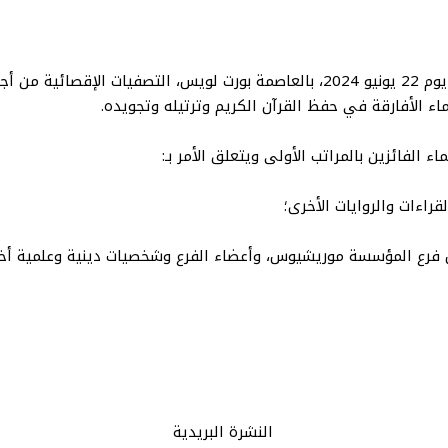
نظم فرع مؤسسة محمد السادس للعلماء الأفارقة في موريشيوس، يوم 22 يونيو 2024، بالع
الأفارقة في حفظ القرآن الكريم وترتيله وتجويده.
اءات والروايات الأخرى؛
س فرع المؤسسة موريشيوس، وأعضاء الفرع وشخصيات دينية وعلمية أخ
النشرة البريدية