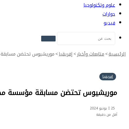
علوم وتكنولوجيا
حوارات
فيديو
بحث
عن
الرئيسية
>
متابعات وأخبار
>
إفريقيا
>
موريشيوس تحتضن مسابقة مؤ
إفريقيا
موريشيوس تحتضن مسابقة مؤسسة محمد 
25 يونيو 2024
أقل من دقيقة
طباعة
ماسنجر
ماسنجر
تيلقرام
واتساب
مشاركة
فيسبوك