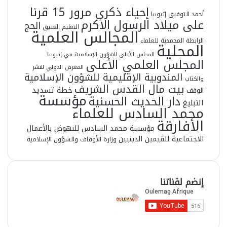
إحياء ذكرى مرور 15 قرنا
أحمد التوفيق
إثيوبيا
على ميلاد الرسول الأكرم
الحج
التعليم العتيق
المجالس العلمية
الرابطة المحمدية للعلماء
المحلية
المجلس الأعلى للشؤون الإسلامية في إثيوبيا
المجلس العلمي الأعلى
المعرض الدولي للنشر
المندوبية الإقليمية للشؤون الإسلامية
والكتاب
بيت مال القدس الشريف
خطة تسديد
الوقف
مؤسسة
دار الحديث الحسنية
التبليغ
محمد السادس للعلماء
الأفارقة
مؤسسة محمد السادس للنهوض بالأعمال
الاجتماعية للقيمين الدينيين
وزارة الأوقاف والشؤون الإسلامية
إنضم لقناتنا