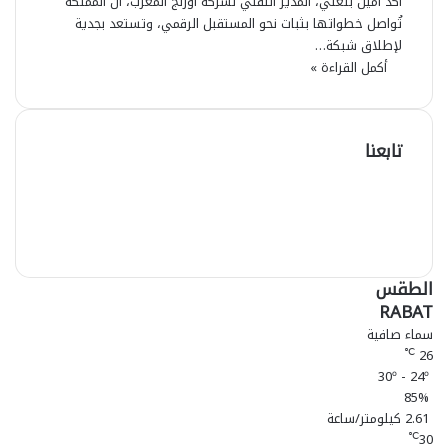
أكد أمين بنعلي، المدير التقني لشركة أورنج المغرب، أن المملكة
تُواصل خطواتها بثبات نحو المستقبل الرقمي، وتستعد بجدية
لإطلاق شبكة…
أكمل القراءة »
تابعنا
ف
ل
ي
ي
س
ا
ب
ن
Y
ن
و
ك
o
د
u
ك
س
الطقس
إ
ت
T
RABAT
ق
u
ن
سماء صافية
ر
b
26
℃
ا
e
30º - 24º
م
85%
2.61 كيلومتر/ساعة
30
℃