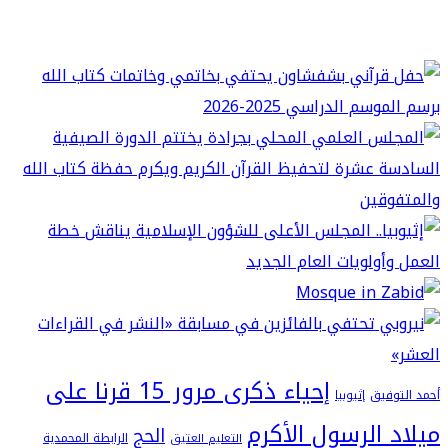
إحياء ذكرى مرور 15 قرنا على
فيق
إثيوبيا
 الرسول الأكرم
الحج
الرابطة المحمدية
التعليم العتيق