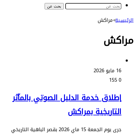
بحث عن
ة
>
مراكش
كش
و 2026
155
طلاق خدمة الدليل الصوتي بالمآثر
لتاريخية بمراكش
جرى يوم الجمعة 15 ماي 2026 بقصر الباهية التاريخي