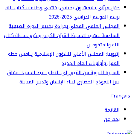
ل قرآني بشفشاون يحتفي بخاتمي وخاتمات كتاب الله
سم الموسم الدراسي 2025-2026
مجلس العلمي المحلي بجرادة يختتم الدورة الصيفية
سادسة عشرة لتحفيظ القرآن الكريم ويكرم حفظة كتاب
له والمتفوقين
يوبيا: المجلس الأعلى للشؤون الإسلامية يناقش خطة
عمل وأولويات العام الجديد
سيرة النبوية من القيم إلى النظم.. عبد الحميد عشاق
رز النموذج الحضاري لبناء الإنسان وتدبير المدينة
قائمة
حث عن