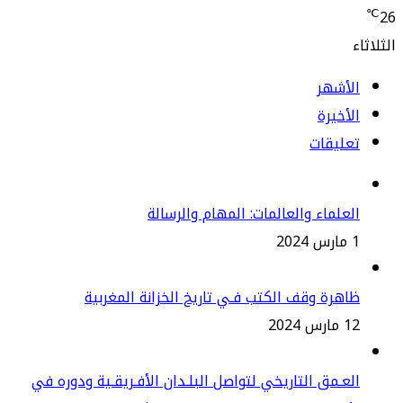
لأشهر
أخيرة
عليقات
علماء والعالمات: المهام والرسالة
2
هرة وقف الكتب فـي تاريخ الخزانة المغربية
س 2024
عـمق التاريخي لتواصل البلـدان الأفـريقـية ودوره في