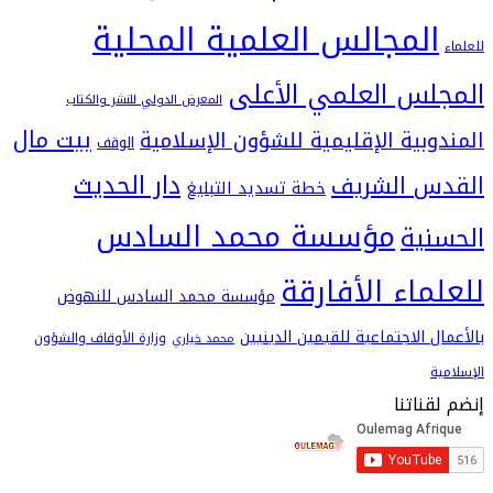
لمجالس العلمية المحلية
س العلمي الأعلى
المعرض الدولي للنشر والكتاب
بيت مال
بية الإقليمية للشؤون الإسلامية
الوقف
دار الحديث
 الشريف
خطة تسديد التبليغ
مؤسسة محمد السادس
ية
اء الأفارقة
مؤسسة محمد السادس للنهوض
 الاجتماعية للقيمين الدينيين
وزارة الأوقاف والشؤون
محمد خياري
اتنا