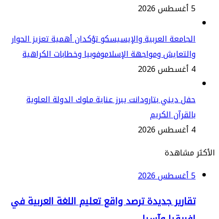
2
جامعة العربية والإيسيسكو تؤكدان أهمية تعزيز الحوار
لتعايش ومواجهة الإسلاموفوبيا وخطابات الكراهية
2
ل ديني بتارودانت يبرز عناية ملوك الدولة العلوية
لقرآن الكريم
2
مشاهدة
2
قارير جديدة ترصد واقع تعليم اللغة العربية في
فريقيا وآسيا