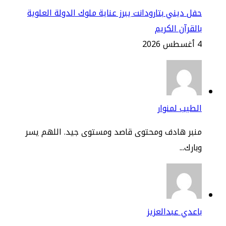
ل ديني بتارودانت يبرز عناية ملوك الدولة العلوية
لقرآن الكريم
2
طيب لمنوار
نبر هادف ومحتوى قاصد ومستوى جيد. اللهم يسر
ارك...
عدي عبدالعزيز