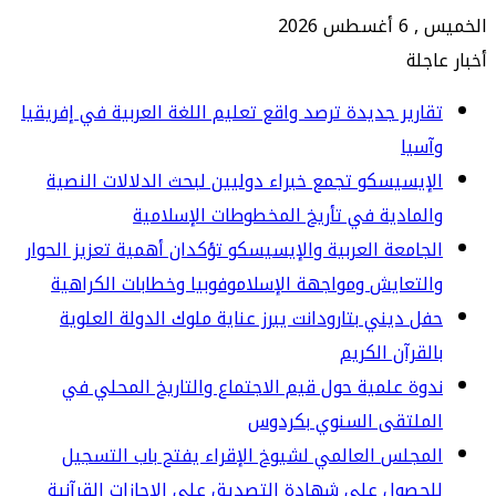
س 2026
جلة
ارير جديدة ترصد واقع تعليم اللغة العربية في إفريقيا
سيا
إيسيسكو تجمع خبراء دوليين لبحث الدلالات النصية
لمادية في تأريخ المخطوطات الإسلامية
جامعة العربية والإيسيسكو تؤكدان أهمية تعزيز الحوار
لتعايش ومواجهة الإسلاموفوبيا وخطابات الكراهية
ل ديني بتارودانت يبرز عناية ملوك الدولة العلوية
لقرآن الكريم
وة علمية حول قيم الاجتماع والتاريخ المحلي في
لملتقى السنوي بكردوس
مجلس العالمي لشيوخ الإقراء يفتح باب التسجيل
حصول على شهادة التصديق على الإجازات القرآنية