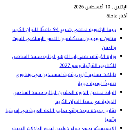
2026
جلة
ا الإثيوبية تحتفي بتخريج 94 حافظًا للقرآن الكريم
انون نرويجيون يستكشفون التصور الإسلامي للموت
الدفن
ارة الأوقاف تفتح باب الترشح لجائزة محمد السادس
كتاتيب القرآنية برسم 2027
يلاند: تسليم أراضٍ وقفية لمسجدين في نونتابوري
فيذًا لوصية خيرية
رباط تحتضن الدورة العشرين لجائزة محمد السادس
دولية في حفظ القرآن الكريم
ارير جديدة ترصد واقع تعليم اللغة العربية في إفريقيا
سيا
إيسيسكو تجمع خبراء دوليين لبحث الدلالات النصية