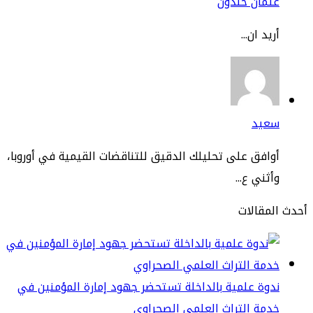
ثمان خلدون
يد ان...
عيد
افق على تحليلك الدقيق للتناقضات القيمية في أوروبا،
ثني ع...
مقالات
وة علمية بالداخلة تستحضر جهود إمارة المؤمنين في
مة التراث العلمي الصحراوي