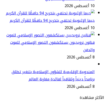
طس 2026
ا الإثيوبية تحتفي بتخريج 94 حافظًا للقرآن الكريم
طس 2026
انون نرويجيون يستكشفون التصور الإسلامي للموت
الدفن
2
مندوبية الإقليمية للشؤون الإسلامية بتنغير تطلق
نامجاً دينياً وثقافياً لفائدة مغاربة العالم
2
مشاهدة