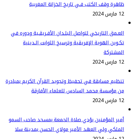
هرة وقف الكتب فـي تاريخ الخزانة المغربية
س 2024
عـمق التاريخي لتواصل البلـدان الأفـريقـية ودوره في
ـوين الهوية الإفريقية وترسيخ الثوابت الـدينية
لمشتركة
س 2024
ظيم مسابقة في تحفيظ وتجويد القرآن الكريم بمبادرة
ن مؤسسة محمد السادس للعلماء الأفارقة
س 2024
ير المؤمنين يؤدي صلاة الجمعة بمسجد صاحب السمو
ملكي ولي العهد الأمير مولاي الحسن بمدينة سلا
س 2024