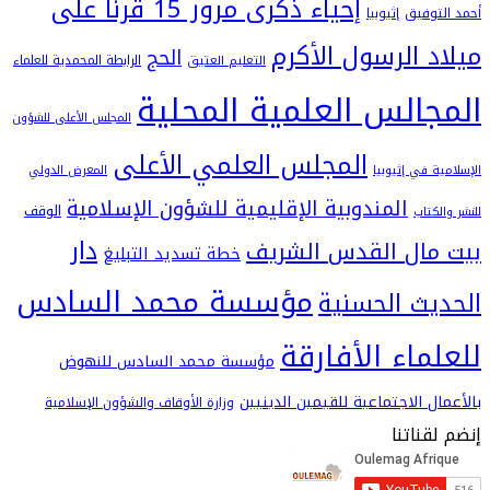
إحياء ذكرى مرور 15 قرنا على
فيق
إثيوبيا
 الرسول الأكرم
الحج
الرابطة المحمدية للعلماء
التعليم العتيق
الس العلمية المحلية
المجلس الأعلى للشؤون
المجلس العلمي الأعلى
في إثيوبيا
المعرض الدولي
المندوبية الإقليمية للشؤون الإسلامية
الوقف
اب
دار
ال القدس الشريف
خطة تسديد التبليغ
مؤسسة محمد السادس
ث الحسنية
اء الأفارقة
مؤسسة محمد السادس للنهوض
 الاجتماعية للقيمين الدينيين
وزارة الأوقاف والشؤون الإسلامية
اتنا