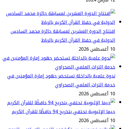
تتاح الدورة العشرين لمسابقة جائزة محمد السادس
دولية في حفظ القرآن الكريم بالرباط
طس 2026
وة علمية بالداخلة تستحضر جهود إمارة المؤمنين في
مة التراث العلمي الصحراوي
طس 2026
ا الإثيوبية تحتفي بتخريج 94 حافظًا للقرآن الكريم
طس 2026