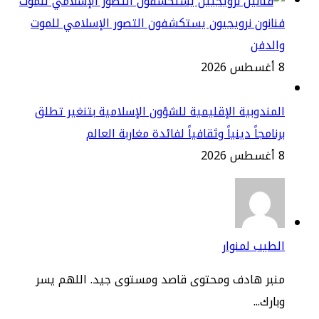
انون نرويجيون يستكشفون التصور الإسلامي للموت
الدفن
2
مندوبية الإقليمية للشؤون الإسلامية بتنغير تطلق
نامجاً دينياً وثقافياً لفائدة مغاربة العالم
2
طيب لمنوار
نبر هادف ومحتوى قاصد ومستوى جيد. اللهم يسر
ارك...