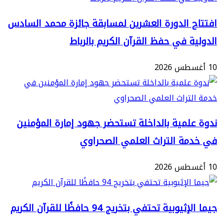
سكو
 الدورة العشرين لمسابقة جائزة محمد السادس
ة في حفظ القرآن الكريم بالرباط
لمية بالداخلة تستحضر جهود إمارة المؤمنين
ة التراث العلمي الصحراوي
بية تحتفي بتخريج 94 حافظًا للقرآن الكريم