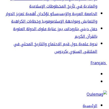
لمادية في تأريخ المخطوطات الإسلامية
جامعة العربية والإيسيسكو تؤكدان أهمية تعزيز الحوار
لتعايش ومواجهة الإسلاموفوبيا وخطابات الكراهية
ل ديني بتارودانت يبرز عناية ملوك الدولة العلوية
لقرآن الكريم
وة علمية حول قيم الاجتماع والتاريخ المحلي في
لملتقى السنوي بكردوس
قائمة
حث
ن
رئيسية