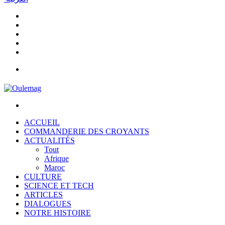
Facebook
YouTube
Instagram
Article
Aléatoire
Sidebar
(barre
Menu
latérale)
Rechercher
ACCUEIL
COMMANDERIE DES CROYANTS
ACTUALITÉS
Tout
Afrique
Maroc
CULTURE
SCIENCE ET TECH
ARTICLES
DIALOGUES
NOTRE HISTOIRE