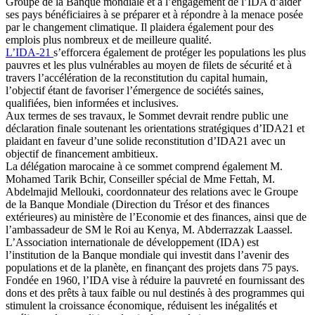
Groupe de la Banque mondiale et à l’engagement de l’IDA d’aider
ses pays bénéficiaires à se préparer et à répondre à la menace posée
par le changement climatique. Il plaidera également pour des
emplois plus nombreux et de meilleure qualité.
L’IDA-21
s’efforcera également de protéger les populations les plus
pauvres et les plus vulnérables au moyen de filets de sécurité et à
travers l’accélération de la reconstitution du capital humain,
l’objectif étant de favoriser l’émergence de sociétés saines,
qualifiées, bien informées et inclusives.
Aux termes de ses travaux, le Sommet devrait rendre public une
déclaration finale soutenant les orientations stratégiques d’IDA21 et
plaidant en faveur d’une solide reconstitution d’IDA21 avec un
objectif de financement ambitieux.
La délégation marocaine à ce sommet comprend également M.
Mohamed Tarik Bchir, Conseiller spécial de Mme Fettah, M.
Abdelmajid Mellouki, coordonnateur des relations avec le Groupe
de la Banque Mondiale (Direction du Trésor et des finances
extérieures) au ministère de l’Economie et des finances, ainsi que de
l’ambassadeur de SM le Roi au Kenya, M. Abderrazzak Laassel.
L’Association internationale de développement (IDA) est
l’institution de la Banque mondiale qui investit dans l’avenir des
populations et de la planète, en finançant des projets dans 75 pays.
Fondée en 1960, l’IDA vise à réduire la pauvreté en fournissant des
dons et des prêts à taux faible ou nul destinés à des programmes qui
stimulent la croissance économique, réduisent les inégalités et