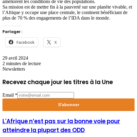
améliorent les conditions de vie des populations.
Sa mission est de mettre fin à la pauvreté sur une planète vivable, et
l’Afrique y occupe une place centrale, le continent bénéficiant de
plus de 70 % des engagements de l’IDA dans le monde.
Partager :
Facebook
X
29 avril 2024
2 minutes de lecture
Newsletters
Recevez chaque jour les titres à la Une
Email
*
S'abonner
L'Afrique
L'Afrique n’est pas sur la bonne voie pour
n’est
atteindre la plupart des ODD
pas
sur