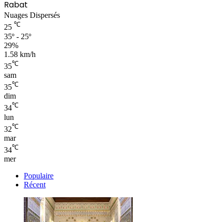
Rabat
Nuages Dispersés
℃
25
35º - 25º
29%
1.58 km/h
℃
35
sam
℃
35
dim
℃
34
lun
℃
32
mar
℃
34
mer
Populaire
Récent