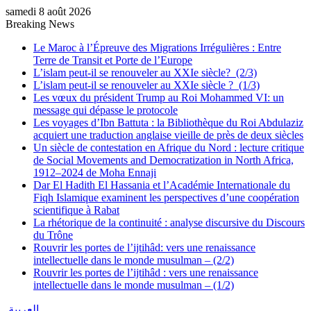
samedi 8 août 2026
Breaking News
Le Maroc à l’Épreuve des Migrations Irrégulières : Entre
Terre de Transit et Porte de l’Europe
L’islam peut-il se renouveler au XXIe siècle? (2/3)
L’islam peut-il se renouveler au XXIe siècle ? (1/3)
Les vœux du président Trump au Roi Mohammed VI: un
message qui dépasse le protocole
Les voyages d’Ibn Battuta : la Bibliothèque du Roi Abdulaziz
acquiert une traduction anglaise vieille de près de deux siècles
Un siècle de contestation en Afrique du Nord : lecture critique
de Social Movements and Democratization in North Africa,
1912–2024 de Moha Ennaji
Dar El Hadith El Hassania et l’Académie Internationale du
Fiqh Islamique examinent les perspectives d’une coopération
scientifique à Rabat
La rhétorique de la continuité : analyse discursive du Discours
du Trône
Rouvrir les portes de l’ijtihâd: vers une renaissance
intellectuelle dans le monde musulman – (2/2)
Rouvrir les portes de l’ijtihâd : vers une renaissance
intellectuelle dans le monde musulman – (1/2)
العربية