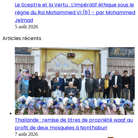
Le Sceptre et la Vertu : L’impératif éthique sous le
règne du Roi Mohammed VI (6) – par Mohammed
Jelmad
5 août 2026
Articles récents
Thaïlande : remise de titres de propriété waqf au
profit de deux mosquées à Nonthaburi
7 août 2026