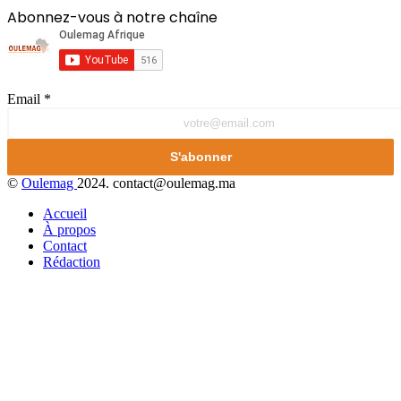
Abonnez-vous à notre chaîne
Email
*
S'abonner
©
Oulemag
2024. contact@oulemag.ma
Accueil
À propos
Contact
Rédaction
WhatsApp
Bouton
retour
en
haut
de
la
page