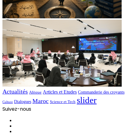
Actualités
Articles et Etudes
Commanderie des croyants
Afrique
slider
Maroc
Dialogues
Science et Tech
Culture
Suivez-nous
Facebook
YouTube
Instagram